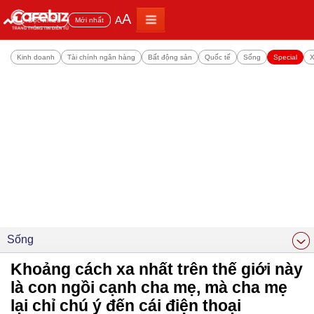
A
A
Đọc nhiều
Mới nhất
Kinh doanh
Tài chính ngân hàng
Bất động sản
Quốc tế
Sống
Special
X
Sống
Khoảng cách xa nhất trên thế giới này
là con ngồi cạnh cha mẹ, mà cha mẹ
lại chỉ chú ý đến cái điện thoại