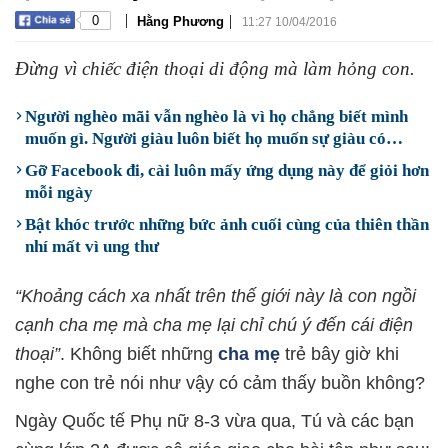
|
|
0
Hằng Phương
11:27 10/04/2016
Đừng vì chiếc điện thoại di động mà làm hỏng con.
Người nghèo mãi vẫn nghèo là vì họ chẳng biết mình
muốn gì. Người giàu luôn biết họ muốn sự giàu có…
Gỡ Facebook đi, cài luôn mấy ứng dụng này để giỏi hơn
mỗi ngày
Bật khóc trước những bức ảnh cuối cùng của thiên thần
nhí mất vì ung thư
“Khoảng cách xa nhất trên thế giới này là con ngồi
cạnh cha mẹ mà cha mẹ lại chỉ chú ý đến cái điện
thoại”
. Không biết những
cha mẹ
trẻ bây giờ khi
nghe con trẻ nói như vậy có cảm thấy buồn không?
Ngày Quốc tế Phụ nữ 8-3 vừa qua, Tú và các bạn