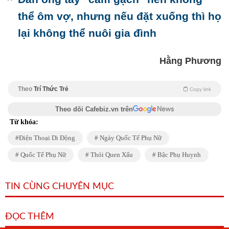
thể ôm vợ, nhưng nếu đặt xuống thì họ
lại không thể nuôi gia đình
Hằng Phương
Theo
Trí Thức Trẻ
Copy link
Theo dõi Cafebiz.vn trên
Từ khóa:
Điện Thoại Di Động
Ngày Quốc Tế Phụ Nữ
Quốc Tế Phụ Nữ
Thói Quen Xấu
Bậc Phụ Huynh
TIN CÙNG CHUYÊN MỤC
ĐỌC THÊM