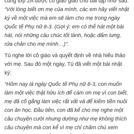
cùng lớp 2A được cô giáo giao cho bài tập như sau:
"Với lòng biết ơn mẹ của mình, các em hãy viết nhật
ký về một việc mà em sẽ làm cho mẹ trong ngày
Quốc tế Phụ nữ 8-3. (Gợi ý: em có thể hát một bài
hát, nói những câu chúc tốt lành, hoặc đấm lưng,
rửa chân cho mẹ mình…)"
.
Tú nghe lời cô giáo và quyết định về nhà hiếu thảo
với mẹ. Sau đó một ngày, Tú đã viết một bài nhật
ký:
“Hôm nay là ngày Quốc tế Phụ nữ 8-3, con muốn
làm một việc thật hữu ích để cám ơn mẹ vì con biết,
mẹ đã cố gắng làm việc rất vất vả để kiếm tiền nuôi
con ăn học. Đầu tiên, con đã kể cho mẹ nghe một
câu chuyện cười nhưng dường như mẹ không thích
câu chuyện mà con kể vì mẹ chỉ chăm chú xem