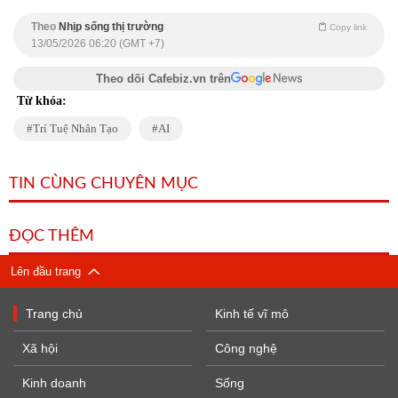
Theo
Nhịp sống thị trường
Copy link
13/05/2026 06:20 (GMT +7)
Theo dõi Cafebiz.vn trên
Từ khóa:
Trí Tuệ Nhân Tạo
AI
TIN CÙNG CHUYÊN MỤC
ĐỌC THÊM
Lên đầu trang
Trang chủ
Kinh tế vĩ mô
Xã hội
Công nghệ
Kinh doanh
Sống