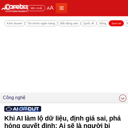
A
A
Đọc nhiều
Mới nhất
Kinh doanh
Tài chính ngân hàng
Bất động sản
Quốc tế
Sống
Special
X
Công nghệ
Khi AI làm lộ dữ liệu, định giá sai, phá
hỏng quyết định: Ai sẽ là người bị