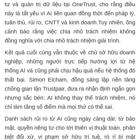
tư và quản trị dữ liệu tại OneTrust, cho rằng điều
này là tất yếu vì AI liên quan đồng thời đến pháp lý,
tuân thủ, rủi ro, CNTT và kinh doanh.Tuy nhiên, ông
cảnh báo rằng việc chia nhỏ trách nhiệm không
đồng nghĩa với chia nhỏ trách nhiệm giải trình.
Kết quả cuối cùng vẫn thuộc về chủ sở hữu doanh
nghiệp, những người trực tiếp hưởng lợi từ hệ
thống AI và cũng phải chịu hậu quả nếu hệ thống đó
thất bại. Simon Elcham, đồng sáng lập nền tảng
chống gian lận Trustpair, đưa ra nhận định ngắn gọn
nhưng sắc bén: AI không thay thế trách nhiệm, nó
chỉ làm tăng số điểm mà mọi thứ có thể sai.
Danh sách rủi ro từ AI cũng ngày càng dài: từ bảo
mật, quyền riêng tư cho tới thiên vị thuật toán, phân
biệt đối xử, vi phạm sở hữu trí tuệ, rò rỉ bí mật