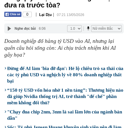
đưa ra trước tòa?
|
|
0
Lại Dịu
07:21 13/05/2026
Nghe đọc bài
6:06
Doanh nghiệp đổ hàng tỷ USD vào AI, nhưng lại
quên câu hỏi sống còn: Ai chịu trách nhiệm khi AI
gây họa?
Đừng để AI làm 'bia đỡ đạn': Hé lộ chiêu trò sa thải của
các tỷ phú USD và nghịch lý về 80% doanh nghiệp thất
bại
“150 tỷ USD vốn hóa nhờ 1 nền tảng”: Thương hiệu nào
đã giúp Nvidia thống trị AI, trở thành "đế chế" phần
mềm không đối thủ?
"Chạy đua chip 2nm, 3nm là sai lầm lớn của ngành bán
dẫn"
Sốc: Tỷ phú Jensen Huang khuyên sinh viên nên đi làm