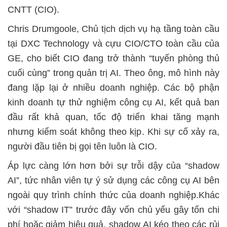
CNTT (CIO).
Chris Drumgoole, Chủ tịch dịch vụ hạ tầng toàn cầu
tại DXC Technology và cựu CIO/CTO toàn cầu của
GE, cho biết CIO đang trở thành “tuyến phòng thủ
cuối cùng” trong quản trị AI. Theo ông, mô hình này
đang lặp lại ở nhiều doanh nghiệp. Các bộ phận
kinh doanh tự thử nghiệm công cụ AI, kết quả ban
đầu rất khả quan, tốc độ triển khai tăng mạnh
nhưng kiểm soát không theo kịp. Khi sự cố xảy ra,
người đầu tiên bị gọi tên luôn là CIO.
Áp lực càng lớn hơn bởi sự trỗi dậy của “shadow
AI”, tức nhân viên tự ý sử dụng các công cụ AI bên
ngoài quy trình chính thức của doanh nghiệp.Khác
với “shadow IT” trước đây vốn chủ yếu gây tốn chi
phí hoặc giảm hiệu quả, shadow AI kéo theo các rủi