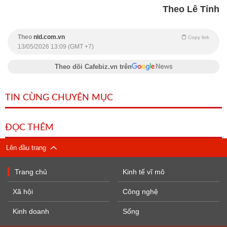
Theo Lê Tỉnh
Theo
nld.com.vn
Copy link
13/05/2026 13:09 (GMT +7)
Theo dõi Cafebiz.vn trên
TIN CÙNG CHUYÊN MỤC
ĐỌC THÊM
Lên đầu trang
Trang chủ
Kinh tế vĩ mô
Xã hội
Công nghệ
Kinh doanh
Sống