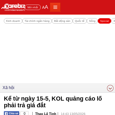
A
A
Đọc nhiều
Mới nhất
Kinh doanh
Tài chính ngân hàng
Bất động sản
Quốc tế
Sống
Special
X
Xã hội
Kể từ ngày 15-5, KOL quảng cáo lố
phải trả giá đắt
|
|
0
Theo Lê Tỉnh
14:43 13/05/2026