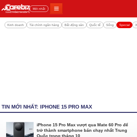
Đọc nhiều
Mới nhất
Kinh doanh
Tài chính ngân hàng
Bất động sản
Quốc tế
Sống
Special
X
TIN MỚI NHẤT: IPHONE 15 PRO MAX
iPhone 15 Pro Max vượt qua Mate 60 Pro để
trở thành smartphone bán chạy nhất Trung
Quốc trong tháng 10