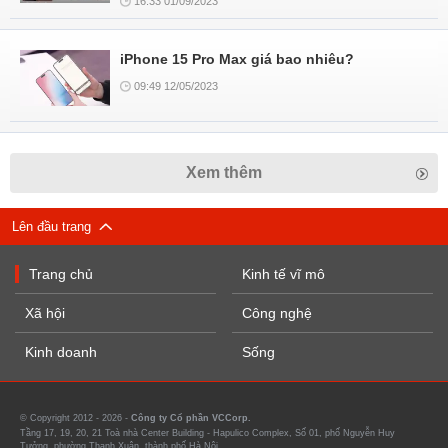
16:33 01/09/2023
iPhone 15 Pro Max giá bao nhiêu?
09:49 12/05/2023
Xem thêm
Lên đầu trang
Trang chủ
Kinh tế vĩ mô
Xã hội
Công nghệ
Kinh doanh
Sống
© Copyright 2012 - 2026 -
Công ty Cổ phần VCCorp.
Tầng 17, 19, 20, 21 Toà nhà Center Building - Hapulico Complex, Số 01, phố Nguyễn Huy
Tưởng, phường Thanh Xuân, thành phố Hà Nội