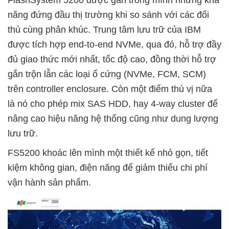
FlashSystem 5200 được gắn trong mình những khả
năng đứng đầu thị trường khi so sánh với các đối
thủ cùng phân khúc. Trung tâm lưu trữ của IBM
được tích hợp end-to-end NVMe, qua đó, hỗ trợ đầy
đủ giao thức mới nhất, tốc độ cao, đồng thời hỗ trợ
gắn trộn lẫn các loại ổ cứng (NVMe, FCM, SCM)
trên controller enclosure. Còn một điểm thú vị nữa
là nó cho phép mix SAS HDD, hay 4-way cluster để
nâng cao hiệu năng hệ thống cũng như dung lượng
lưu trữ.
FS5200 khoác lên mình một thiết kế nhỏ gọn, tiết
kiệm không gian, điện năng để giảm thiểu chi phí
vận hành sản phẩm.