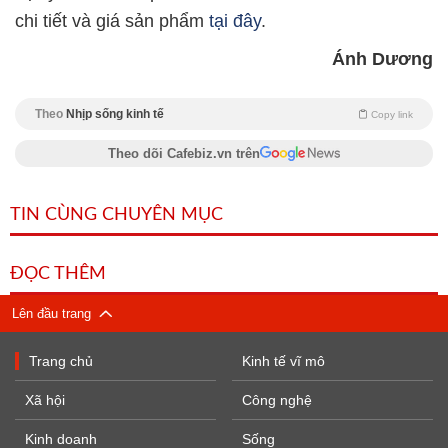
chi tiết và giá sản phẩm
tại đây
.
Ánh Dương
Theo
Nhịp sống kinh tế
Copy link
Theo dõi Cafebiz.vn trên
TIN CÙNG CHUYÊN MỤC
ĐỌC THÊM
Lên đầu trang
Trang chủ
Kinh tế vĩ mô
Xã hội
Công nghệ
Kinh doanh
Sống