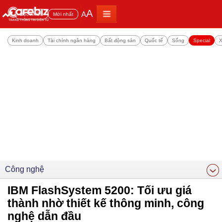
A
A
Đọc nhiều
Mới nhất
Kinh doanh
Tài chính ngân hàng
Bất động sản
Quốc tế
Sống
Special
X
Công nghệ
IBM FlashSystem 5200: Tối ưu giá
thành nhờ thiết kế thông minh, công
nghệ dẫn đầu