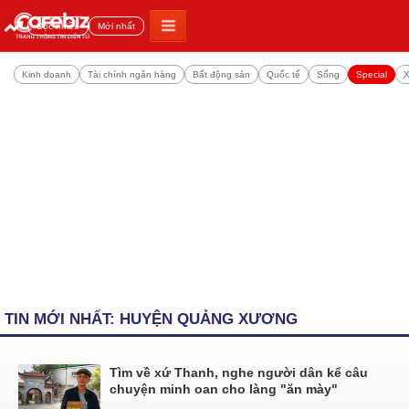
Đọc nhiều
Mới nhất
Kinh doanh
Tài chính ngân hàng
Bất động sản
Quốc tế
Sống
Special
X
TIN MỚI NHẤT: HUYỆN QUẢNG XƯƠNG
Tìm về xứ Thanh, nghe người dân kể câu
chuyện minh oan cho làng "ăn mày"