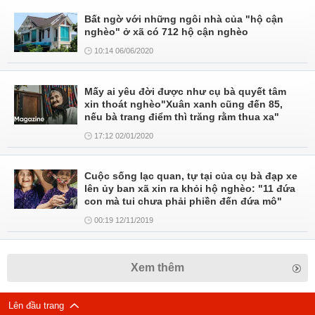
Bất ngờ với những ngôi nhà của "hộ cận
nghèo" ở xã có 712 hộ cận nghèo
10:14 06/06/2020
Mấy ai yêu đời được như cụ bà quyết tâm
xin thoát nghèo"Xuân xanh cũng đến 85,
nếu bà trang điểm thì trăng rằm thua xa"
17:12 02/01/2020
Cuộc sống lạc quan, tự tại của cụ bà đạp xe
lên ủy ban xã xin ra khỏi hộ nghèo: "11 đứa
con mà tui chưa phải phiền đến đứa mô"
00:19 12/11/2019
Xem thêm
Lên đầu trang