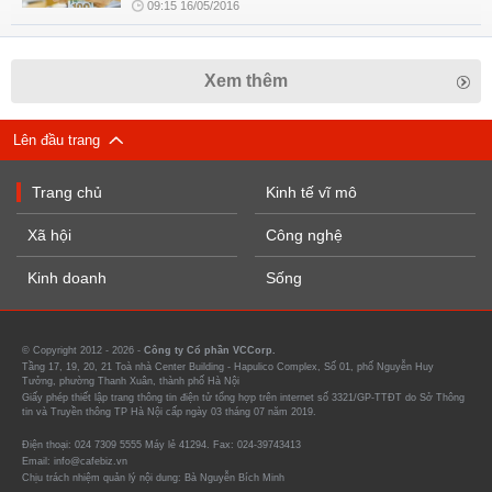
09:15 16/05/2016
Xem thêm
Lên đầu trang
Trang chủ
Kinh tế vĩ mô
Xã hội
Công nghệ
Kinh doanh
Sống
© Copyright 2012 - 2026 -
Công ty Cổ phần VCCorp.
Tầng 17, 19, 20, 21 Toà nhà Center Building - Hapulico Complex, Số 01, phố Nguyễn Huy
Tưởng, phường Thanh Xuân, thành phố Hà Nội
Giấy phép thiết lập trang thông tin điện tử tổng hợp trên internet số 3321/GP-TTĐT do Sở Thông
tin và Truyền thông TP Hà Nội cấp ngày 03 tháng 07 năm 2019.
Điện thoại: 024 7309 5555 Máy lẻ 41294. Fax: 024-39743413
Email: info@cafebiz.vn
Chịu trách nhiệm quản lý nội dung: Bà Nguyễn Bích Minh