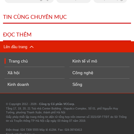
TIN CÙNG CHUYÊN MỤC
ĐỌC THÊM
Lên đầu trang
Trang chủ
Kinh tế vĩ mô
Xã hội
Công nghệ
Kinh doanh
Sống
© Copyright 2012 - 2026 -
Công ty Cổ phần VCCorp.
Tầng 17, 19, 20, 21 Toà nhà Center Building - Hapulico Complex, Số 01, phố Nguyễn Huy
Tưởng, phường Thanh Xuân, thành phố Hà Nội
Giấy phép thiết lập trang thông tin điện tử tổng hợp trên internet số 3321/GP-TTĐT do Sở Thông
tin và Truyền thông TP Hà Nội cấp ngày 03 tháng 07 năm 2019.
Điện thoại: 024 7309 5555 Máy lẻ 41294. Fax: 024-39743413