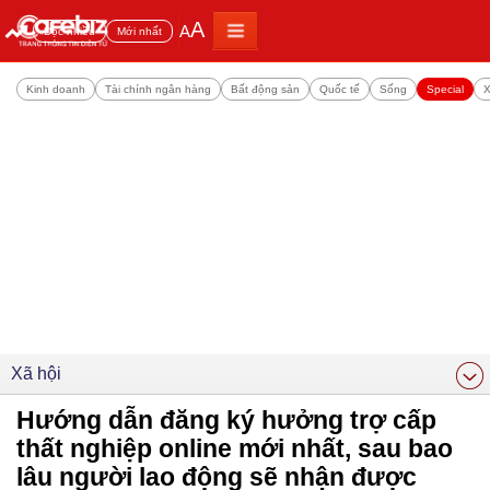
A
A
Đọc nhiều
Mới nhất
Kinh doanh
Tài chính ngân hàng
Bất động sản
Quốc tế
Sống
Special
X
Xã hội
Hướng dẫn đăng ký hưởng trợ cấp
thất nghiệp online mới nhất, sau bao
lâu người lao động sẽ nhận được