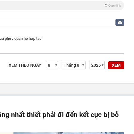
Copy link
,
cà phê
quan hệ hợp tác
XEM THEO NGÀY
XEM
ông nhất thiết phải đi đến kết cục bị bỏ