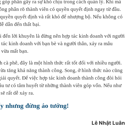
 góp phần gây ra sự khó chịu trong cách quản lý. Khi mà
ông phân rõ thành viên có quyền quyết định ngay từ đầu.
 quyền quyết định và rất khó để nhượng bộ. Nếu không có
dễ dẫn đến thất bại.
i đến lời khuyên là đừng nên hợp tác kinh doanh với người
 tác kinh doanh với bạn bè và người thân, xảy ra mâu
 vừa mất bạn.
 cà phê, đây là một hình thức rất tốt đối với nhiều người.
vừa tăng khả năng thành công. Song, ở hình thức nào cũng
iải quyết. Để việc hợp tác kinh doanh thành công đòi hỏi
đầu tư có tâm huyết từ những thành viên góp vốn. Nếu như
sẽ rất dễ xảy ra.
ấy nhưng đừng ảo tưởng!
Lê Nhật Luân