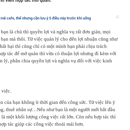
nh viên hợp tác mở quán.
mê cafe, thế nhưng cần lưu ý 5 điều này trước khi uống
bạn là chủ thì quyền lợi và nghĩa vụ rất đơn giản, mọi
bạn mà thôi. Từ việc quản lý cho đến lợi nhuận cũng như
thất bại thì cũng chỉ có một mình bạn phải chịu trách
ợp tác để mở quán thì vừa có thuận lợi nhưng đi kèm với
n lý, phân chia quyền lợi và nghĩa vụ đối với việc kinh
 việc.
n của bạn không ít thời gian đến công sức. Từ việc lên ý
ằng, thuê nhân sự…Nếu như bạn là một người mới bắt đầu
 là một khối lượng công việc rất lớn. Còn nếu hợp tác thì
ợp tác giúp các công việc thoải mái hơn.