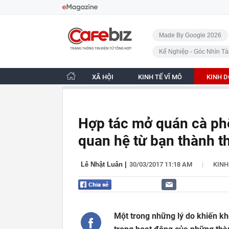
Bỏ qua điều hướng
CafeBiz - Trang chủ
Made By Google 2026
Kế Nghiệp - Góc Nhìn Tà
XÃ HỘI
KINH TẾ VĨ MÔ
KINH 
Hợp tác mở quán cà ph
quan hệ từ bạn thành t
|
Lê Nhật Luân
|
30/03/2017 11:18 AM
KIN
Một trong những lý do khiến k