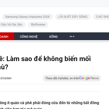
Samsung Galaxy Unpacked 2026
LÃI SUẤT DẬY SÓNG
CHỦ SHO
i Sản Và Gia Sản
BizReview
DOANH
CÔNG NGHỆ
SỐNG
ê: Làm sao để không biến mối
hù?
H DOANH
Theo dõi Cafebiz.vn trên
hông ít quán cà phê phải đóng cửa đến từ những bất đồng