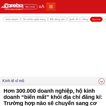
A
A
Đọc nhiều
Mới nhất
Kinh doanh
Tài chính ngân hàng
Bất động sản
Quốc tế
Sống
Special
X
Kinh tế vĩ mô
Hơn 300.000 doanh nghiệp, hộ kinh
doanh “biến mất” khỏi địa chỉ đăng kí:
Trường hợp nào sẽ chuyển sang cơ