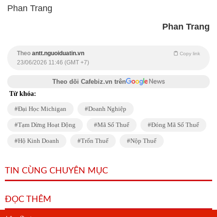
Phan Trang
Phan Trang
Theo
antt.nguoiduatin.vn
Copy link
23/06/2026 11:46 (GMT +7)
Theo dõi Cafebiz.vn trên
Từ khóa:
Đại Học Michigan
Doanh Nghiệp
Tạm Dừng Hoạt Động
Mã Số Thuế
Đóng Mã Số Thuế
Hộ Kinh Doanh
Trốn Thuế
Nộp Thuế
TIN CÙNG CHUYÊN MỤC
ĐỌC THÊM