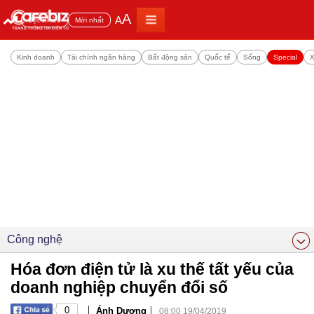
A
A
Đọc nhiều
Mới nhất
Kinh doanh
Tài chính ngân hàng
Bất động sản
Quốc tế
Sống
Special
X
Công nghệ
Hóa đơn điện tử là xu thế tất yếu của
doanh nghiệp chuyển đổi số
|
|
0
Ánh Dương
08:00 19/04/2019