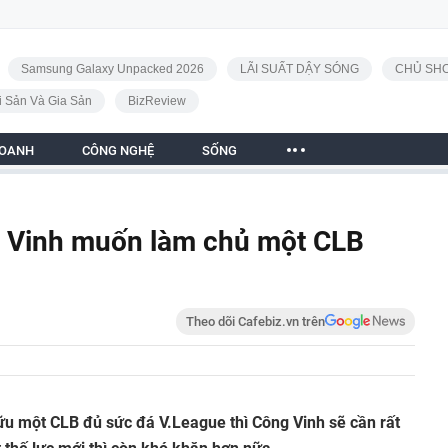
Samsung Galaxy Unpacked 2026
LÃI SUẤT DẬY SÓNG
CHỦ SHO
i Sản Và Gia Sản
BizReview
DOANH
CÔNG NGHỆ
SỐNG
g Vinh muốn làm chủ một CLB
Theo dõi Cafebiz.vn trên
ữu một CLB đủ sức đá V.League thì Công Vinh sẽ cần rất