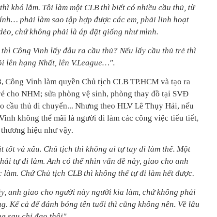
thì khó lắm. Tôi làm một CLB thì biết có nhiều cầu thủ, từ
tính… phải làm sao tập hợp được các em, phải linh hoạt
 dẻo, chứ không phải là áp đặt giống như mình.
 thì Công Vinh lấy đâu ra cầu thủ? Nếu lấy cầu thủ trẻ thì
rồi lên hạng Nhất, lên V.League…"
.
, Công Vinh làm quyền Chủ tịch CLB TP.HCM và tạo ra
 vé cho NHM; sửa phòng vệ sinh, phòng thay đồ tại SVĐ
o cầu thủ đi chuyển... Nhưng theo HLV Lê Thụy Hải, nếu
nh không thể mãi là người đi làm các công việc tiểu tiết,
 thương hiệu như vậy.
t tốt và xấu. Chủ tịch thì không ai tự tay đi làm thế. Một
hải tự đi làm. Anh có thể nhìn vấn đề này, giao cho anh
c làm. Chứ Chủ tịch CLB thì không thể tự đi làm hết được.
ậy, anh giao cho người này người kia làm, chứ không phải
ng. Kể cả để đánh bóng tên tuổi thì cũng không nên. Về lâu
g sau chỉ đạo thôi"
.