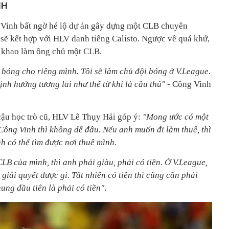
NH
 Vinh bất ngờ hé lộ dự án gây dựng một CLB chuyên
 sẽ kết hợp với HLV danh tiếng Calisto. Ngược về quá khứ,
t khao làm ông chủ một CLB.
 bóng cho riêng mình. Tôi sẽ làm chủ đội bóng ở V.League.
ịnh hướng tương lai như thế từ khi là cầu thủ"
- Công Vinh
cậu học trò cũ, HLV Lê Thụy Hải góp ý:
"Mong ước có một
Công Vinh thì không dễ đâu. Nếu anh muốn đi làm thuê, thì
nh có thể tìm được nơi thuê mình.
B của mình, thì anh phải giàu, phải có tiền. Ở V.League,
 giải quyết được gì. Tất nhiên có tiền thì cũng cần phải
ung đầu tiên là phải có tiền"
.