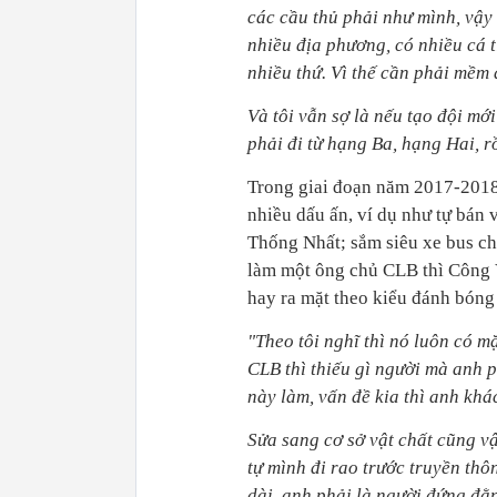
các cầu thủ phải như mình, vậy 
nhiều địa phương, có nhiều cá 
nhiều thứ. Vì thế cần phải mềm
Và tôi vẫn sợ là nếu tạo đội mới
phải đi từ hạng Ba, hạng Hai, 
Trong giai đoạn năm 2017-2018
nhiều dấu ấn, ví dụ như tự bán
Thống Nhất; sắm siêu xe bus ch
làm một ông chủ CLB thì Công Vi
hay ra mặt theo kiểu đánh bóng
"Theo tôi nghĩ thì nó luôn có mặ
CLB thì thiếu gì người mà anh p
này làm, vấn đề kia thì anh khá
Sửa sang cơ sở vật chất cũng v
tự mình đi rao trước truyền thô
dài, anh phải là người đứng đằn