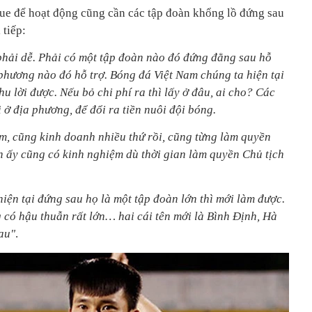
ue để hoạt động cũng cần các tập đoàn khổng lồ đứng sau
 tiếp:
hải dễ. Phải có một tập đoàn nào đó đứng đằng sau hỗ
 phương nào đó hỗ trợ. Bóng đá Việt Nam chúng ta hiện tại
hu lời được. Nếu bỏ chi phí ra thì lấy ở đâu, ai cho? Các
 ở địa phương, để đổi ra tiền nuôi đội bóng.
, cũng kinh doanh nhiều thứ rồi, cũng từng làm quyền
 ấy cũng có kinh nghiệm dù thời gian làm quyền Chủ tịch
ện tại đứng sau họ là một tập đoàn lớn thì mới làm được.
có hậu thuẫn rất lớn… hai cái tên mới là Bình Định, Hà
sau"
.