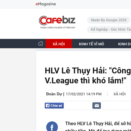
Bỏ qua điều hướng
CafeBiz - Trang chủ
Made By Google 2026
Kế Nghiệp - Góc Nhìn Tà
XÃ HỘI
KINH TẾ VĨ MÔ
KINH 
HLV Lê Thụy Hải: "Côn
V.League thì khó lắm!"
|
Đoàn Dự
|
17/02/2021 14:19 PM
XÃ HỘI
Theo HLV Lê Thụy Hải, để sở h