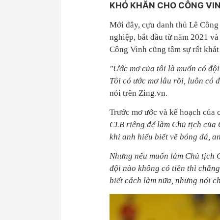
KHÓ KHĂN CHO CÔNG VI
Mới đây, cựu danh thủ Lê Công
nghiệp, bắt đầu từ năm 2021 và
Công Vinh cũng tâm sự rất khá
"Ước mơ của tôi là muốn có đội
Tôi có ước mơ lâu rồi, luôn có đ
nói trên Zing.vn.
Trước mơ ước và kế hoạch của 
CLB riêng để làm Chủ tịch của 
khi anh hiểu biết về bóng đá, a
Nhưng nếu muốn làm Chủ tịch CL
đội nào không có tiền thì chẳng
biết cách làm nữa, nhưng nói ch