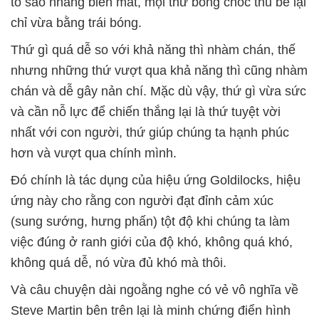
tố sao nhãng biến mất, mọi thứ bỗng chốc thu bé lại
chỉ vừa bằng trái bóng.
Thứ gì quá dễ so với khả năng thì nhàm chán, thế
nhưng những thứ vượt qua khả năng thì cũng nhàm
chán và dễ gây nản chí. Mặc dù vậy, thứ gì vừa sức
và cần nỗ lực để chiến thắng lại là thứ tuyệt vời
nhất với con người, thứ giúp chúng ta hạnh phúc
hơn và vượt qua chính mình.
Đó chính là tác dụng của hiệu ứng Goldilocks, hiệu
ứng này cho rằng con người đạt đỉnh cảm xúc
(sung sướng, hưng phấn) tột độ khi chúng ta làm
việc đúng ở ranh giới của độ khó, không quá khó,
không quá dễ, nó vừa đủ khó mà thôi.
Và câu chuyện dài ngoằng nghe có vẻ vô nghĩa về
Steve Martin bên trên lại là minh chứng điển hình