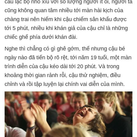
câu lạc bộ nhỏ xíu với số lượng người ít ỏi, người ta
cũng không quan tâm nhiều tới màn hài kịch của
chàng trai nên hiếm khi cậu chiếm sân khấu được
tới 5 phút, nhiều khi khán giả của cậu chỉ là những
chiếc ghế phía dưới khán đài.
Nghe thì chẳng có gì ghê gớm, thế nhưng cậu bé
ngày nào đã tiến bộ rõ rệt, tới năm 19 tuổi, một màn
trình diễn của cậu kéo dài tới 20 phút. Và trong
khoảng thời gian rảnh rỗi, cậu thử nghiệm, điều
chỉnh và rồi tập luyện lại chính vai diễn của mình.