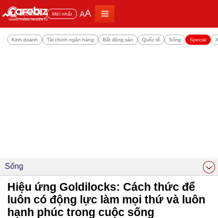
A
A
Đọc nhiều
Mới nhất
Kinh doanh
Tài chính ngân hàng
Bất động sản
Quốc tế
Sống
Special
X
Sống
Hiệu ứng Goldilocks: Cách thức để
luôn có động lực làm mọi thứ và luôn
hạnh phúc trong cuộc sống