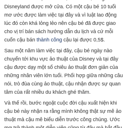
Disneyland được mở cửa. Có một cậu bé 10 tuổi
mơ ước được làm việc tại đây và vì luật lao động
lúc đó còn khá lỏng lẻo nên cậu bé đã được giao
cho vị trí bán sách hướng dẫn du lịch và cứ mỗi
cuốn cậu bán
thành công
cậu lại được 0,5$.
Sau một năm làm việc tại đây, cậu bé ngày nào
chuyển tới khu vực ảo thuật của Disney và tại đây
cậu được dạy một số chiêu ảo thuật đơn giản của
những nhân viên lớn tuổi. Phối hợp giữa những câu
nói, trò đùa cùng ảo thuật, cậu nhận được sự quan
tâm của rất nhiều du khách ghé thăm.
Và thế rồi, bước ngoặt cuộc đời cậu xuất hiện khi
cậu bé này nhận ra rằng mình không thật sự mê ảo
thuật mà cậu mê biểu diễn trước công chúng. Ước
mơ trở thành một diễn viên cũng từ đây mà bắt đầu.