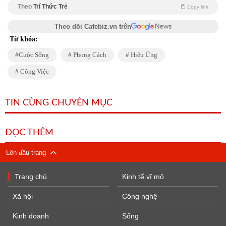
Theo
Trí Thức Trẻ
Copy link
Theo dõi Cafebiz.vn trên
Từ khóa:
Cuộc Sống
Phong Cách
Hiệu Ứng
Công Việc
TIN CÙNG CHUYÊN MỤC
ĐỌC THÊM
Lên đầu trang
Trang chủ
Kinh tế vĩ mô
Xã hội
Công nghệ
Kinh doanh
Sống