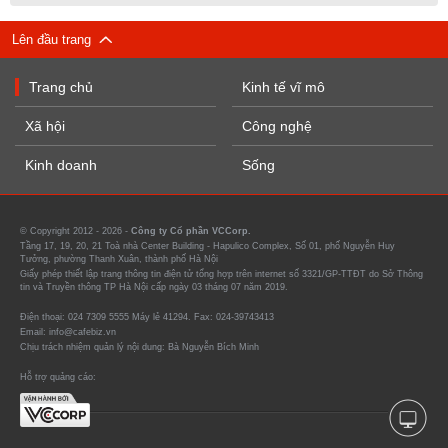
Lên đầu trang
Trang chủ
Kinh tế vĩ mô
Xã hội
Công nghệ
Kinh doanh
Sống
© Copyright 2012 - 2026 -
Công ty Cổ phần VCCorp.
Tầng 17, 19, 20, 21 Toà nhà Center Building - Hapulico Complex, Số 01, phố Nguyễn Huy
Tưởng, phường Thanh Xuân, thành phố Hà Nội
Giấy phép thiết lập trang thông tin điện tử tổng hợp trên internet số 3321/GP-TTĐT do Sở Thông
tin và Truyền thông TP Hà Nội cấp ngày 03 tháng 07 năm 2019.
Điện thoại: 024 7309 5555 Máy lẻ 41294. Fax: 024-39743413
Email: info@cafebiz.vn
Chịu trách nhiệm quản lý nội dung: Bà Nguyễn Bích Minh
Hỗ trợ quảng cáo: