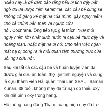
"Điều này là để đảm bảo rằng nếu bị tỉnh dậy bất
ngờ dù đã được tiêm ketamine, các cậu bé cũng sẽ
không cố gắng xé mặt nạ của mình, gây nguy hiểm
cho cả chính bản thân và người cứu
hộ"
, Cochrane. Ông tiếp tục giải thích:
"
Hai mối
nguy hiểm lớn nhất dưới nước là cậu bé thức dậy và
hoảng loạn, hoặc mặt nạ bị hở. Cho nên việc
ngăn
mặt nạ bị bong ra là mối quan tâm thường trực của
đội ngũ cứu hộ"
.
Sau khi tất cả các cậu bé và huấn luyện viên đã
được giải cứu an toàn, thợ lặn tình nguyện và cũng
là cựu thành viên Hải quân Thái Lan SEAL - Saman
Kunan, 38 tuổi, không may đã tử nạn do thiếu o‌xy‌
khi đặt bình oxy trong hang.
Hệ thống hang động Tham Luang hiện nay đã trở