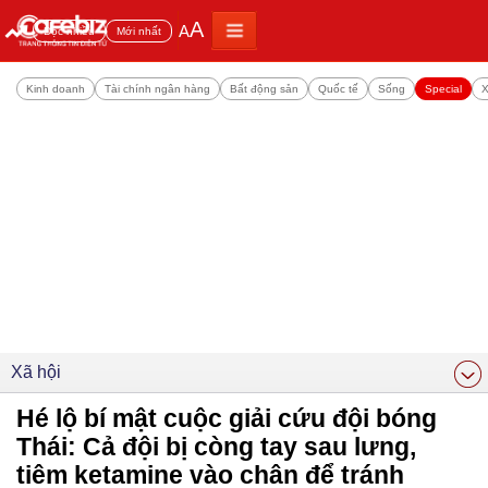
A
A
Đọc nhiều
Mới nhất
Kinh doanh
Tài chính ngân hàng
Bất động sản
Quốc tế
Sống
Special
X
Xã hội
Hé lộ bí mật cuộc giải cứu đội bóng
Thái: Cả đội bị còng tay sau lưng,
tiêm ketamine vào chân để tránh