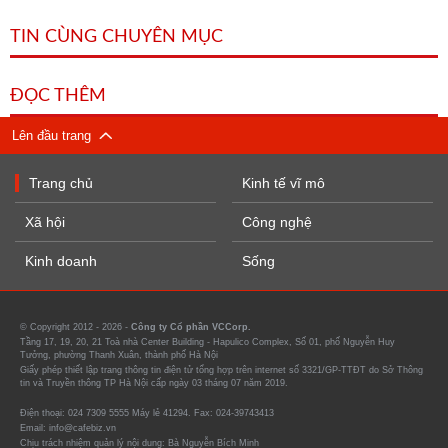
TIN CÙNG CHUYÊN MỤC
ĐỌC THÊM
Lên đầu trang
Trang chủ
Kinh tế vĩ mô
Xã hội
Công nghệ
Kinh doanh
Sống
© Copyright 2012 - 2026 -
Công ty Cổ phần VCCorp.
Tầng 17, 19, 20, 21 Toà nhà Center Building - Hapulico Complex, Số 01, phố Nguyễn Huy
Tưởng, phường Thanh Xuân, thành phố Hà Nội
Giấy phép thiết lập trang thông tin điện tử tổng hợp trên internet số 3321/GP-TTĐT do Sở Thông
tin và Truyền thông TP Hà Nội cấp ngày 03 tháng 07 năm 2019.
Điện thoại: 024 7309 5555 Máy lẻ 41294. Fax: 024-39743413
Email: info@cafebiz.vn
Chịu trách nhiệm quản lý nội dung: Bà Nguyễn Bích Minh