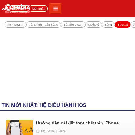
Đọc nhiều
Mới nhất
Kinh doanh
Tài chính ngân hàng
Bất động sản
Quốc tế
Sống
Special
X
TIN MỚI NHẤT: HỆ ĐIỀU HÀNH IOS
Hướng dẫn cài đặt font chữ trên iPhone
13:15 08/11/2024