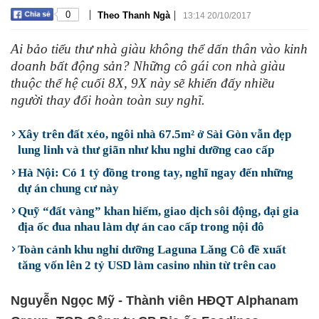
|
|
0
Theo Thanh Ngà
13:14 20/10/2017
Ai bảo tiểu thư nhà giàu không thể dấn thân vào kinh
doanh bất động sản? Những cô gái con nhà giàu
thuộc thế hệ cuối 8X, 9X này sẽ khiến đấy nhiều
người thay đổi hoàn toàn suy nghĩ.
Xây trên đất xéo, ngôi nhà 67.5m² ở Sài Gòn vẫn đẹp
lung linh và thư giãn như khu nghỉ dưỡng cao cấp
Hà Nội: Có 1 tỷ đồng trong tay, nghĩ ngay đến những
dự án chung cư này
Quỹ “đất vàng” khan hiếm, giao dịch sôi động, đại gia
địa ốc đua nhau làm dự án cao cấp trong nội đô
Toàn cảnh khu nghỉ dưỡng Laguna Lăng Cô đề xuất
tăng vốn lên 2 tỷ USD làm casino nhìn từ trên cao
Nguyễn Ngọc Mỹ - Thành viên HĐQT Alphanam