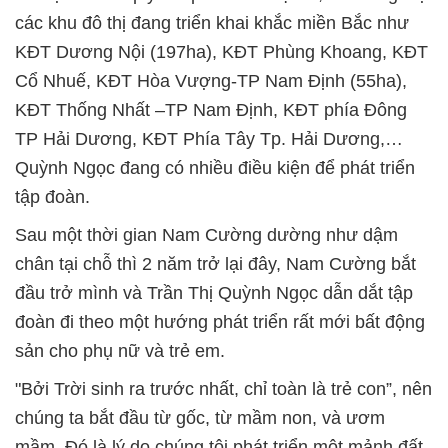
các khu đô thị đang triển khai khắc miền Bắc như
KĐT Dương Nội (197ha), KĐT Phùng Khoang, KĐT
Cổ Nhuế, KĐT Hòa Vượng-TP Nam Định (55ha),
KĐT Thống Nhất –TP Nam Định, KĐT phía Đông
TP Hải Dương, KĐT Phía Tây Tp. Hải Dương,…
Quỳnh Ngọc đang có nhiều điều kiện để phát triển
tập đoàn.
Sau một thời gian Nam Cường dường như dậm
chân tại chỗ thì 2 năm trở lại đây, Nam Cường bắt
đầu trở mình và Trần Thị Quỳnh Ngọc dẫn dắt tập
đoàn đi theo một hướng phát triển rất mới bất động
sản cho phụ nữ và trẻ em.
"Bởi Trời sinh ra trước nhất, chỉ toàn là trẻ con”, nên
chúng ta bắt đầu từ gốc, từ mầm non, và ươm
mầm. Đó là lý do chúng tôi phát triển một mảnh đất