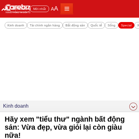
A
A
Đọc nhiều
Mới nhất
Kinh doanh
Tài chính ngân hàng
Bất động sản
Quốc tế
Sống
Special
X
Kinh doanh
Hãy xem "tiểu thư" ngành bất động
sản: Vừa đẹp, vừa giỏi lại còn giàu
nữa!