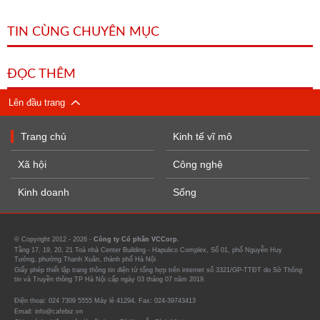
TIN CÙNG CHUYÊN MỤC
ĐỌC THÊM
Lên đầu trang
Trang chủ
Kinh tế vĩ mô
Xã hội
Công nghệ
Kinh doanh
Sống
© Copyright 2012 - 2026 -
Công ty Cổ phần VCCorp.
Tầng 17, 19, 20, 21 Toà nhà Center Building - Hapulico Complex, Số 01, phố Nguyễn Huy
Tưởng, phường Thanh Xuân, thành phố Hà Nội
Giấy phép thiết lập trang thông tin điện tử tổng hợp trên internet số 3321/GP-TTĐT do Sở Thông
tin và Truyền thông TP Hà Nội cấp ngày 03 tháng 07 năm 2019.
Điện thoại: 024 7309 5555 Máy lẻ 41294. Fax: 024-39743413
Email: info@cafebiz.vn