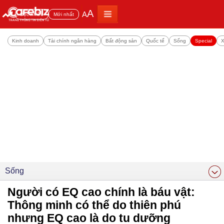
A
A
Đọc nhiều
Mới nhất
Kinh doanh
Tài chính ngân hàng
Bất động sản
Quốc tế
Sống
Special
X
Sống
Người có EQ cao chính là báu vật:
Thông minh có thể do thiên phú
nhưng EQ cao là do tu dưỡng