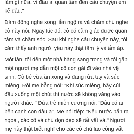
làm gì nữa, vì đâu ai quan tâm đến câu chuyện em
kể đâu."
Đám đông nghe xong liền ngộ ra và chăm chú nghe
cô này nói. Ngay lúc đó, cô có cảm giác được quan
tâm và chăm sóc. Sau khi nghe câu chuyện này, tôi
cảm thấy anh người yêu này thật tâm lý và ấm áp.
Một lần, tôi đến một nhà hàng sang trọng và tôi gặp
một người mẹ dẫn một cô con gái đi vào nhà vệ
sinh. Cô bé vừa ăn xong và đang rửa tay và súc
miệng. Rồi mẹ bỗng nói: "Khi súc miệng, hãy cúi
đầu xuống một chút thì nước sẽ không văng vào
người khác. " Đứa trẻ miễn cưỡng nói: "Đâu có ai
bên cạnh con đâu ạ". Mẹ nói tiếp: "Nếu nước bắn ra
ngoài, các cô và chú dọn dẹp sẽ rất vất vả." Người
mẹ này thật biết nghĩ cho các cô chú lao công vất