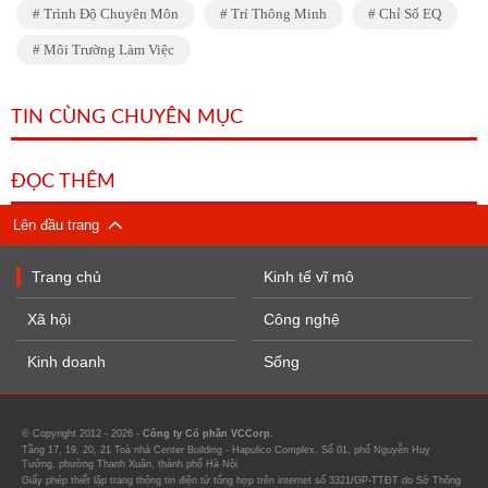
Trình Độ Chuyên Môn
Trí Thông Minh
Chỉ Số EQ
Môi Trường Làm Việc
TIN CÙNG CHUYÊN MỤC
ĐỌC THÊM
Lên đầu trang
Trang chủ
Kinh tế vĩ mô
Xã hội
Công nghệ
Kinh doanh
Sống
© Copyright 2012 - 2026 -
Công ty Cổ phần VCCorp.
Tầng 17, 19, 20, 21 Toà nhà Center Building - Hapulico Complex, Số 01, phố Nguyễn Huy
Tưởng, phường Thanh Xuân, thành phố Hà Nội
Giấy phép thiết lập trang thông tin điện tử tổng hợp trên internet số 3321/GP-TTĐT do Sở Thông