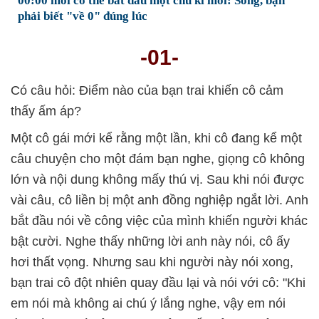
00:00 mới có thể bắt đầu một chu kì mới: Sống, bạn
phải biết "về 0" đúng lúc
-01-
Có câu hỏi: Điểm nào của bạn trai khiến cô cảm
thấy ấm áp?
Một cô gái mới kể rằng một lần, khi cô đang kể một
câu chuyện cho một đám bạn nghe, giọng cô không
lớn và nội dung không mấy thú vị. Sau khi nói được
vài câu, cô liền bị một anh đồng nghiệp ngắt lời. Anh
bắt đầu nói về công việc của mình khiến người khác
bật cười. Nghe thấy những lời anh này nói, cô ấy
hơi thất vọng. Nhưng sau khi người này nói xong,
bạn trai cô đột nhiên quay đầu lại và nói với cô: "Khi
em nói mà không ai chú ý lắng nghe, vậy em nói