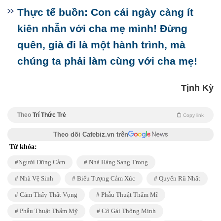
Thực tế buồn: Con cái ngày càng ít
kiên nhẫn với cha mẹ mình! Đừng
quên, già đi là một hành trình, mà
chúng ta phải làm cùng với cha mẹ!
Tịnh Kỳ
Theo
Trí Thức Trẻ
Copy link
Theo dõi Cafebiz.vn trên
Từ khóa:
Người Dũng Cảm
Nhà Hàng Sang Trọng
Nhà Vệ Sinh
Biểu Tượng Cảm Xúc
Quyến Rũ Nhất
Cảm Thấy Thất Vọng
Phẫu Thuật Thẩm Mĩ
Phẫu Thuật Thẩm Mỹ
Cô Gái Thông Minh