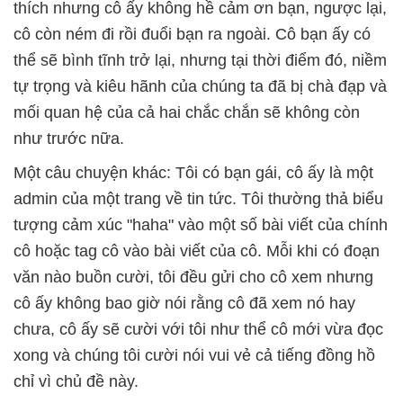
thích nhưng cô ấy không hề cảm ơn bạn, ngược lại,
cô còn ném đi rồi đuổi bạn ra ngoài. Cô bạn ấy có
thể sẽ bình tĩnh trở lại, nhưng tại thời điểm đó, niềm
tự trọng và kiêu hãnh của chúng ta đã bị chà đạp và
mối quan hệ của cả hai chắc chắn sẽ không còn
như trước nữa.
Một câu chuyện khác: Tôi có bạn gái, cô ấy là một
admin của một trang về tin tức. Tôi thường thả biểu
tượng cảm xúc "haha" vào một số bài viết của chính
cô hoặc tag cô vào bài viết của cô. Mỗi khi có đoạn
văn nào buồn cười, tôi đều gửi cho cô xem nhưng
cô ấy không bao giờ nói rằng cô đã xem nó hay
chưa, cô ấy sẽ cười với tôi như thể cô mới vừa đọc
xong và chúng tôi cười nói vui vẻ cả tiếng đồng hồ
chỉ vì chủ đề này.