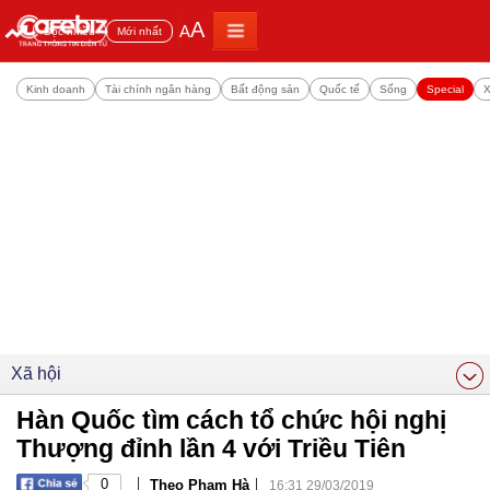
A
A
Đọc nhiều
Mới nhất
Kinh doanh
Tài chính ngân hàng
Bất động sản
Quốc tế
Sống
Special
X
Xã hội
Hàn Quốc tìm cách tổ chức hội nghị
Thượng đỉnh lần 4 với Triều Tiên
|
|
0
Theo Phạm Hà
16:31 29/03/2019