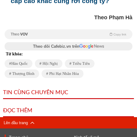
cấp cao khác cũng rời công ty?
Theo Phạm Hà
Theo
VOV
Copy link
Theo dõi Cafebiz.vn trên
Từ khóa:
Hàn Quốc
Hội Nghị
Triều Tiên
Thượng Đỉnh
Phi Hạt Nhân Hóa
TIN CÙNG CHUYÊN MỤC
ĐỌC THÊM
Lên đầu trang