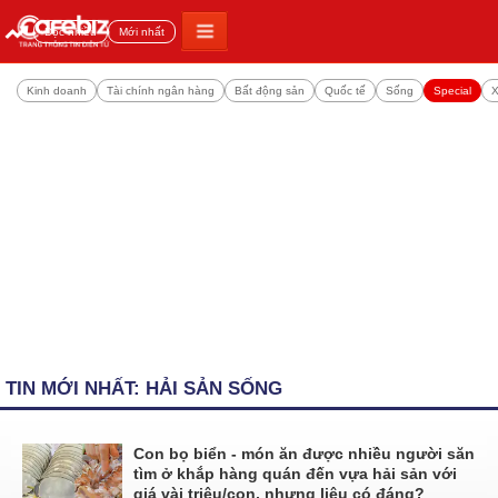
Đọc nhiều
Mới nhất
Kinh doanh
Tài chính ngân hàng
Bất động sản
Quốc tế
Sống
Special
X
TIN MỚI NHẤT: HẢI SẢN SỐNG
Con bọ biển - món ăn được nhiều người săn
tìm ở khắp hàng quán đến vựa hải sản với
giá vài triệu/con, nhưng liệu có đáng?