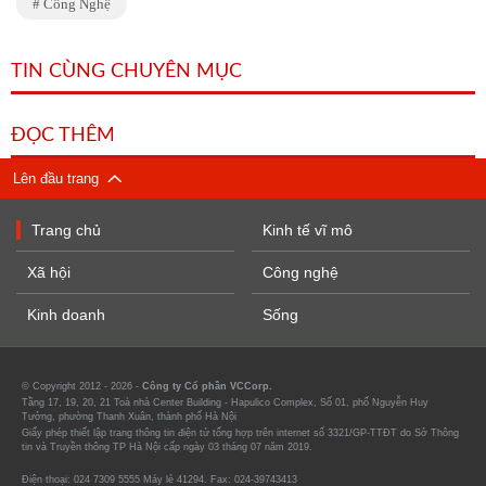
Công Nghệ
TIN CÙNG CHUYÊN MỤC
ĐỌC THÊM
Lên đầu trang
Trang chủ
Kinh tế vĩ mô
Xã hội
Công nghệ
Kinh doanh
Sống
© Copyright 2012 - 2026 -
Công ty Cổ phần VCCorp.
Tầng 17, 19, 20, 21 Toà nhà Center Building - Hapulico Complex, Số 01, phố Nguyễn Huy
Tưởng, phường Thanh Xuân, thành phố Hà Nội
Giấy phép thiết lập trang thông tin điện tử tổng hợp trên internet số 3321/GP-TTĐT do Sở Thông
tin và Truyền thông TP Hà Nội cấp ngày 03 tháng 07 năm 2019.
Điện thoại: 024 7309 5555 Máy lẻ 41294. Fax: 024-39743413