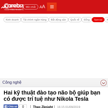
A
A
Đọc nhiều
Mới nhất
Kinh doanh
Tài chính ngân hàng
Bất động sản
Quốc tế
Sống
Special
X
Công nghệ
Hai kỹ thuật đào tạo não bộ giúp bạn
có được trí tuệ như Nikola Tesla
|
|
0
Theo Zknight
16:15 01/09/2019