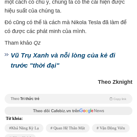
một cách có chủ ý, chúng ta có thể cải hiện được
hiệu suất của chúng ta.
Đó cũng có thể là cách mà Nikola Tesla đã làm để
có được các phát minh của mình.
Tham khảo
Qz
Vũ Trụ Xanh và nỗi lòng của kẻ đi
trước "thời đại"
Theo Zknight
Theo
Tri thức trẻ
Copy link
Theo dõi Cafebiz.vn trên
Từ khóa:
Khả Năng Kỳ Lạ
Quan Hệ Thân Mật
Vận Động Viên