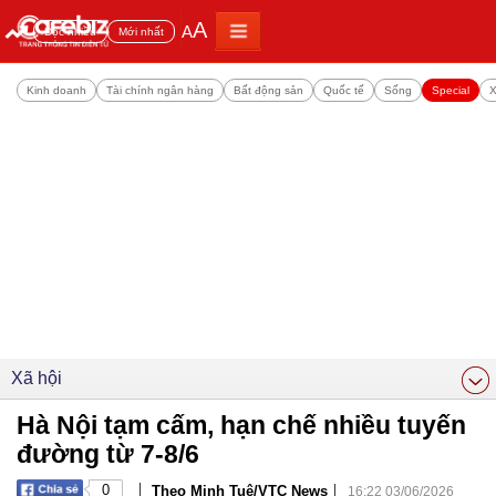
A
A
Đọc nhiều
Mới nhất
Kinh doanh
Tài chính ngân hàng
Bất động sản
Quốc tế
Sống
Special
X
Xã hội
Hà Nội tạm cấm, hạn chế nhiều tuyến
đường từ 7-8/6
|
|
0
Theo Minh Tuệ/VTC News
16:22 03/06/2026