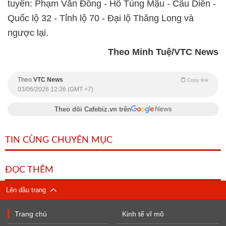
tuyến: Phạm Văn Đồng - Hồ Tùng Mậu - Cầu Diễn -
Quốc lộ 32 - Tỉnh lộ 70 - Đại lộ Thăng Long và
ngược lại.
Theo Minh Tuệ/VTC News
Theo
VTC News
Copy link
03/06/2026 12:26 (GMT +7)
Theo dõi Cafebiz.vn trên
TIN CÙNG CHUYÊN MỤC
ĐỌC THÊM
Lên đầu trang
Trang chủ
Kinh tế vĩ mô