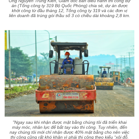
Ông Nguyễn Trung Kiên, Giám đốc ban điều hành thi công dự
án (Tổng công ty 319 Bộ Quốc Phòng) chia sẻ, dự án được
khởi công từ đầu tháng 12, Tổng công ty 319 và các đơn vị
liên doanh đã trúng gói thầu số 3 có chiều dài khoảng 2,8 km.
"Ngay sau khi nhận được mặt bằng chúng tôi đã triển khai
máy móc, nhân lực để bắt tay vào thi công. Tuy nhiên, đến
nay chúng tôi mới chỉ nhận được 40% mặt bằng cho nên việc
thi công cũng rất khó khăn vì phải thi công theo kiểu “xôi đỗ.