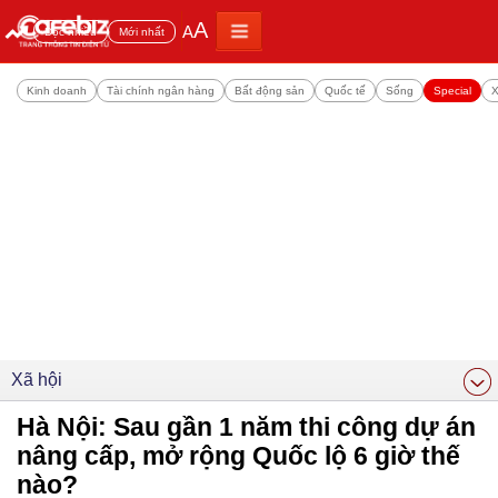
A
A
Đọc nhiều
Mới nhất
Kinh doanh
Tài chính ngân hàng
Bất động sản
Quốc tế
Sống
Special
X
Xã hội
Hà Nội: Sau gần 1 năm thi công dự án
nâng cấp, mở rộng Quốc lộ 6 giờ thế
nào?