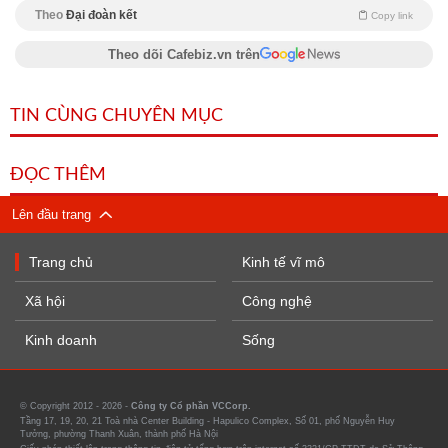
Theo
Đại đoàn kết
Copy link
Theo dõi Cafebiz.vn trên
TIN CÙNG CHUYÊN MỤC
ĐỌC THÊM
Lên đầu trang
Trang chủ
Kinh tế vĩ mô
Xã hội
Công nghệ
Kinh doanh
Sống
© Copyright 2012 - 2026 -
Công ty Cổ phần VCCorp.
Tầng 17, 19, 20, 21 Toà nhà Center Building - Hapulico Complex, Số 01, phố Nguyễn Huy
Tưởng, phường Thanh Xuân, thành phố Hà Nội