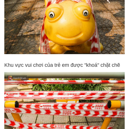
Khu vực vui chơi của trẻ em được "khoá" chặt chẽ