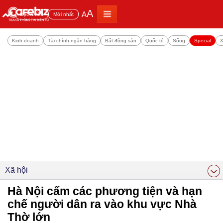
A
A
Đọc nhiều
Mới nhất
Kinh doanh
Tài chính ngân hàng
Bất động sản
Quốc tế
Sống
Special
X
Xã hội
Hà Nội cấm các phương tiện và hạn
chế người dân ra vào khu vực Nhà
Thờ lớn