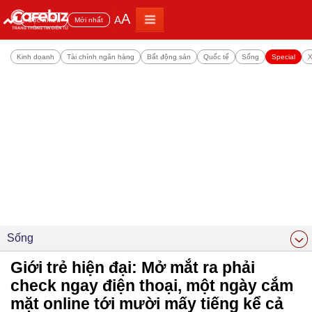
A
A
Đọc nhiều
Mới nhất
Kinh doanh
Tài chính ngân hàng
Bất động sản
Quốc tế
Sống
Special
X
Sống
Giới trẻ hiện đại: Mở mắt ra phải
check ngay điện thoại, một ngày cắm
mặt online tới mười mấy tiếng kể cả