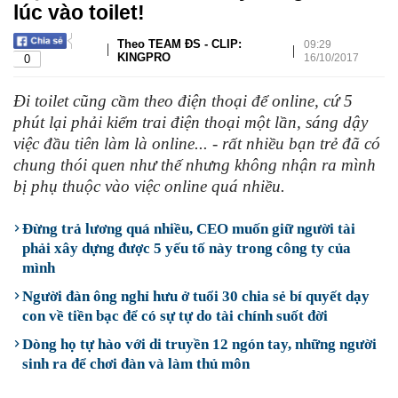
lúc vào toilet!
Theo TEAM ĐS - CLIP:
09:29
|
|
KINGPRO
16/10/2017
0
Đi toilet cũng cầm theo điện thoại để online, cứ 5
phút lại phải kiểm trai điện thoại một lần, sáng dậy
việc đầu tiên làm là online... - rất nhiều bạn trẻ đã có
chung thói quen như thế nhưng không nhận ra mình
bị phụ thuộc vào việc online quá nhiều.
Đừng trả lương quá nhiều, CEO muốn giữ người tài
phải xây dựng được 5 yếu tố này trong công ty của
mình
Người đàn ông nghỉ hưu ở tuổi 30 chia sẻ bí quyết dạy
con về tiền bạc để có sự tự do tài chính suốt đời
Dòng họ tự hào với di truyền 12 ngón tay, những người
sinh ra để chơi đàn và làm thủ môn