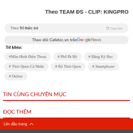
Theo TEAM ĐS - CLIP: KINGPRO
Theo
Trí thức trẻ
Copy link
Theo dõi Cafebiz.vn trên
Từ khóa:
Màn Hình Điện Thoại
Phố Đi Bộ
Đăng Ký Học
Thói Quen Cá Nhân
Bỏ Thói Quen
Smartphone
Online
TIN CÙNG CHUYÊN MỤC
ĐỌC THÊM
Lên đầu trang