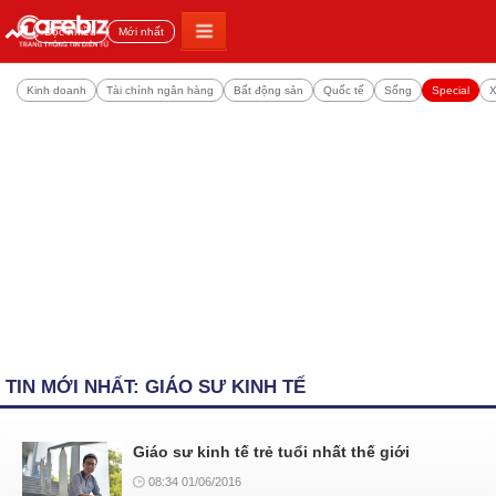
Đọc nhiều
Mới nhất
Kinh doanh
Tài chính ngân hàng
Bất động sản
Quốc tế
Sống
Special
X
TIN MỚI NHẤT: GIÁO SƯ KINH TẾ
Giáo sư kinh tế trẻ tuổi nhất thế giới
08:34 01/06/2016