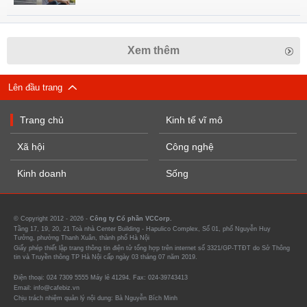
Xem thêm
Lên đầu trang
Trang chủ
Kinh tế vĩ mô
Xã hội
Công nghệ
Kinh doanh
Sống
© Copyright 2012 - 2026 -
Công ty Cổ phần VCCorp.
Tầng 17, 19, 20, 21 Toà nhà Center Building - Hapulico Complex, Số 01, phố Nguyễn Huy
Tưởng, phường Thanh Xuân, thành phố Hà Nội
Giấy phép thiết lập trang thông tin điện tử tổng hợp trên internet số 3321/GP-TTĐT do Sở Thông
tin và Truyền thông TP Hà Nội cấp ngày 03 tháng 07 năm 2019.
Điện thoại: 024 7309 5555 Máy lẻ 41294. Fax: 024-39743413
Email: info@cafebiz.vn
Chịu trách nhiệm quản lý nội dung: Bà Nguyễn Bích Minh