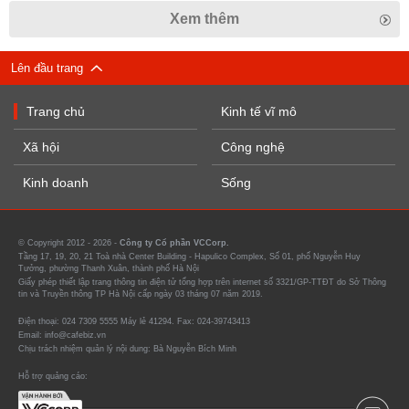
Xem thêm
Lên đầu trang
Trang chủ
Kinh tế vĩ mô
Xã hội
Công nghệ
Kinh doanh
Sống
© Copyright 2012 - 2026 -
Công ty Cổ phần VCCorp.
Tầng 17, 19, 20, 21 Toà nhà Center Building - Hapulico Complex, Số 01, phố Nguyễn Huy
Tưởng, phường Thanh Xuân, thành phố Hà Nội
Giấy phép thiết lập trang thông tin điện tử tổng hợp trên internet số 3321/GP-TTĐT do Sở Thông
tin và Truyền thông TP Hà Nội cấp ngày 03 tháng 07 năm 2019.
Điện thoại: 024 7309 5555 Máy lẻ 41294. Fax: 024-39743413
Email: info@cafebiz.vn
Chịu trách nhiệm quản lý nội dung: Bà Nguyễn Bích Minh
Hỗ trợ quảng cáo: