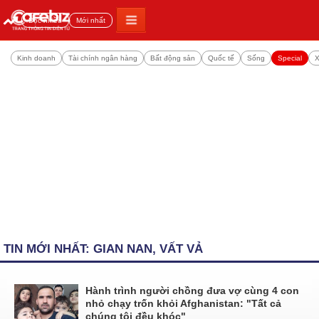
Đọc nhiều
Mới nhất
Kinh doanh
Tài chính ngân hàng
Bất động sản
Quốc tế
Sống
Special
X
TIN MỚI NHẤT: GIAN NAN, VẤT VẢ
Hành trình người chồng đưa vợ cùng 4 con
nhỏ chạy trốn khỏi Afghanistan: "Tất cả
chúng tôi đều khóc"