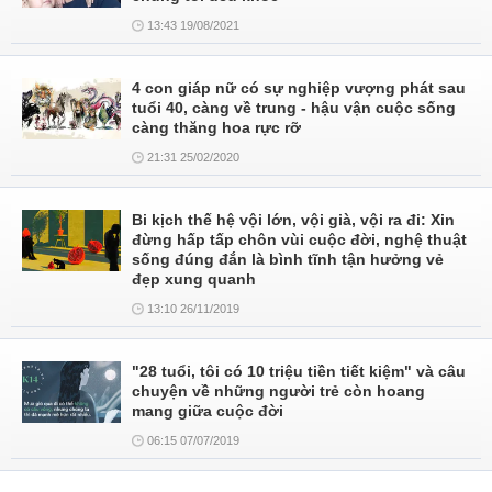
13:43 19/08/2021
4 con giáp nữ có sự nghiệp vượng phát sau
tuổi 40, càng về trung - hậu vận cuộc sống
càng thăng hoa rực rỡ
21:31 25/02/2020
Bi kịch thế hệ vội lớn, vội già, vội ra đi: Xin
đừng hấp tấp chôn vùi cuộc đời, nghệ thuật
sống đúng đắn là bình tĩnh tận hưởng vẻ
đẹp xung quanh
13:10 26/11/2019
"28 tuổi, tôi có 10 triệu tiền tiết kiệm" và câu
chuyện về những người trẻ còn hoang
mang giữa cuộc đời
06:15 07/07/2019