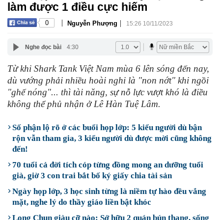
làm được 1 điều cực hiếm
|
|
0
Nguyễn Phượng
15:26 10/11/2023
Nghe đọc bài
4:30
Từ khi Shark Tank Việt Nam mùa 6 lên sóng đến nay,
dù vướng phải nhiều hoài nghi là "non nớt" khi ngồi
"ghế nóng"... thì tài năng, sự nỗ lực vượt khó là điều
không thể phủ nhận ở Lê Hàn Tuệ Lâm.
Số phận lộ rõ ở các buổi họp lớp: 5 kiểu người dù bận
rộn vẫn tham gia, 3 kiểu người dù được mời cũng không
đến!
70 tuổi cả đời tích cóp từng đồng mong an dưỡng tuổi
già, giờ 3 con trai bắt bố ký giấy chia tài sản
Ngày họp lớp, 3 học sinh từng là niềm tự hào đều vắng
mặt, nghe lý do thầy giáo liền bật khóc
Long Chun giàu cỡ nào: Sở hữu 2 quán bún thang, sống