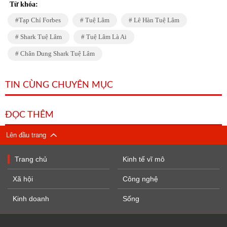
Từ khóa:
Tạp Chí Forbes
Tuệ Lâm
Lê Hàn Tuệ Lâm
Shark Tuệ Lâm
Tuệ Lâm Là Ai
Chân Dung Shark Tuệ Lâm
TIN CÙNG CHUYÊN MỤC
ĐỌC THÊM
Lên đầu trang
Trang chủ
Kinh tế vĩ mô
Xã hội
Công nghệ
Kinh doanh
Sống