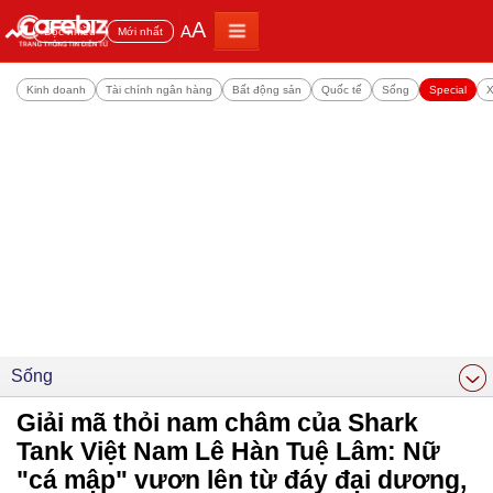
A
A
Đọc nhiều
Mới nhất
Kinh doanh
Tài chính ngân hàng
Bất động sản
Quốc tế
Sống
Special
X
Sống
Giải mã thỏi nam châm của Shark
Tank Việt Nam Lê Hàn Tuệ Lâm: Nữ
"cá mập" vươn lên từ đáy đại dương,