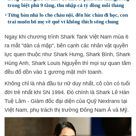
trong biệt phủ 9 tầng, thu nhập cả tỷ đồng mỗi tháng
Từng bán nhà lo cho cháu nội, đến lúc cháu đi học, con
trai muốn bố mẹ về quê vì không thích sống chung
Ngay khi chương trình Shark Tank Việt Nam mùa 6
ra mắt "dàn cá mập", bên cạnh các nhân vật quyền
lực quen thuộc như Shark Hưng, Shark Bình, Shark
Hùng Anh, Shark Louis Nguyễn thì mọi sự quan tâm
đều đổ dồn vào 1 gương mặt mới toanh.
Không chỉ là nhà đầu tư nữ duy nhất, cô còn có tuổi
đời trẻ nhất khi SN 1994. Đó chính là Shark Lê Hàn
Tuệ Lâm - Giám đốc đại diện của Quỹ Nextrans tại
Việt Nam, phụ trách thị trường Đông Nam Á và Mỹ.