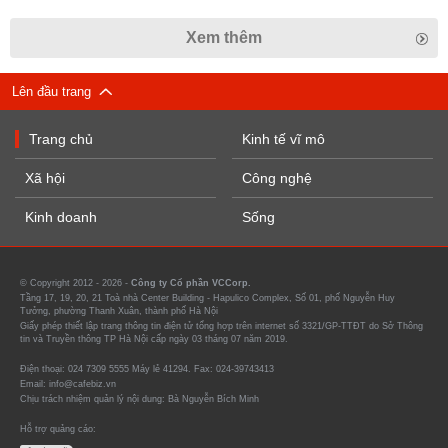
Xem thêm
Lên đầu trang
Trang chủ
Kinh tế vĩ mô
Xã hội
Công nghệ
Kinh doanh
Sống
© Copyright 2012 - 2026 -
Công ty Cổ phần VCCorp.
Tầng 17, 19, 20, 21 Toà nhà Center Building - Hapulico Complex, Số 01, phố Nguyễn Huy
Tưởng, phường Thanh Xuân, thành phố Hà Nội
Giấy phép thiết lập trang thông tin điện tử tổng hợp trên internet số 3321/GP-TTĐT do Sở Thông
tin và Truyền thông TP Hà Nội cấp ngày 03 tháng 07 năm 2019.
Điện thoại: 024 7309 5555 Máy lẻ 41294. Fax: 024-39743413
Email: info@cafebiz.vn
Chịu trách nhiệm quản lý nội dung: Bà Nguyễn Bích Minh
Hỗ trợ quảng cáo: