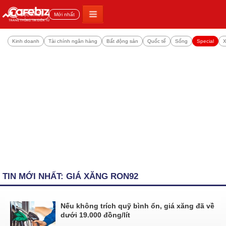
Đọc nhiều
Mới nhất
Kinh doanh
Tài chính ngân hàng
Bất động sản
Quốc tế
Sống
Special
X
TIN MỚI NHẤT: GIÁ XĂNG RON92
Nếu không trích quỹ bình ổn, giá xăng đã về
dưới 19.000 đồng/lít