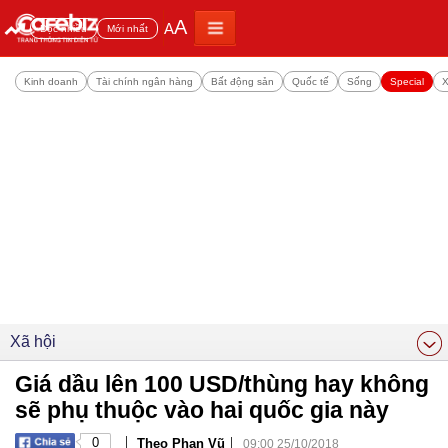
A
A
Đọc nhiều
Mới nhất
Kinh doanh
Tài chính ngân hàng
Bất động sản
Quốc tế
Sống
Special
X
Xã hội
Giá dầu lên 100 USD/thùng hay không
sẽ phụ thuộc vào hai quốc gia này
|
|
0
Theo Phan Vũ
09:00 25/10/2018