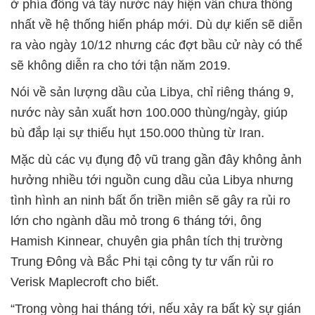
ở phía đông và tây nước này hiện vẫn chưa thống
nhất về hệ thống hiến pháp mới. Dù dự kiến sẽ diễn
ra vào ngày 10/12 nhưng các đợt bầu cử này có thể
sẽ không diễn ra cho tới tận năm 2019.
Nói về sản lượng dầu của Libya, chỉ riêng tháng 9,
nước này sản xuất hơn 100.000 thùng/ngày, giúp
bù đắp lại sự thiếu hụt 150.000 thùng từ Iran.
Mặc dù các vụ đụng độ vũ trang gần đây không ảnh
hưởng nhiều tới nguồn cung dầu của Libya nhưng
tình hình an ninh bất ổn triền miên sẽ gây ra rủi ro
lớn cho ngành dầu mỏ trong 6 tháng tới, ông
Hamish Kinnear, chuyên gia phân tích thị trường
Trung Đông và Bắc Phi tại công ty tư vấn rủi ro
Verisk Maplecroft cho biết.
“Trong vòng hai tháng tới, nếu xảy ra bất kỳ sự gián