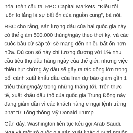
hóa Toàn cầu tại RBC Capital Markets. “Điều tôi
luôn lo lắng là sự bất ổn của nguồn cung”, bà nói.
RBC cho rằng, sản lượng dầu của hai quốc gia này
có thể giảm 500.000 thùng/ngày theo thời kỳ, và các
cuộc bầu cử sắp tới sẽ mang đến nhiều bất ổn hơn
nữa. Dù con số này chỉ tương đương với 1% nhu
cầu tiêu thụ dầu hàng ngày của thế giới, nhưng việc
thiếu hụt chừng ấy dầu sẽ gây ra tác động lớn trong
bối cảnh xuất khẩu dầu của Iran dự báo giảm gần 1
triệu thùng/ngày trong những tháng tới. Trên thực
tế, xuất khẩu dầu thô của quốc gia Trung Đông này
đang giảm dần vì các khách hàng e ngại lệnh trừng
phạt từ Tổng thống Mỹ Donald Trump.
Gần đây, Washington liên tục kêu gọi Arab Saudi,
Nga và một số quốc gia sản xuất khác duy trì nguồn