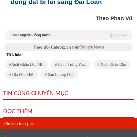
động đất bị lỗi sang Đài Loan
Theo Phan Vũ
Theo
Người đồng hành
Copy link
Theo dõi Cafebiz.vn trên
Từ khóa:
Xuất Khẩu Dầu Mỏ
Lệnh Trừng Phạt
Xuất Khẩu Dầu
Giá Dầu Thô
Sản Lượng Dầu
TIN CÙNG CHUYÊN MỤC
ĐỌC THÊM
Lên đầu trang