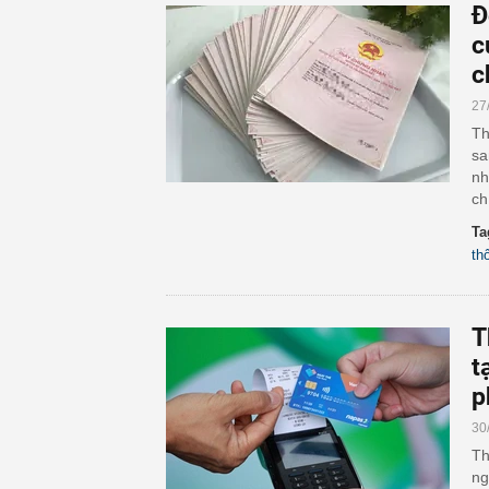
Đ
c
c
27
Th
sa
nh
ch
Ta
th
T
t
p
30
Th
ng