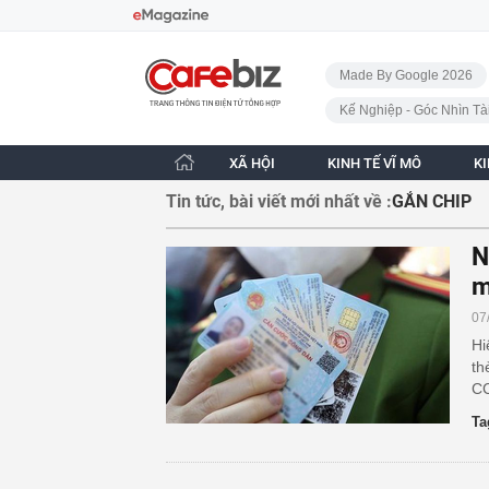
Bỏ qua điều hướng
CafeBiz - Trang chủ
Made By Google 2026
Kế Nghiệp - Góc Nhìn Tà
XÃ HỘI
KINH TẾ VĨ MÔ
K
Tin tức, bài viết mới nhất về :
GẮN CHIP
N
m
07
Hi
th
CC
Ta