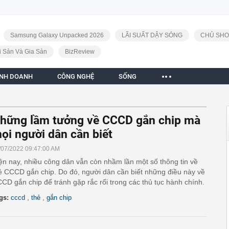
Samsung Galaxy Unpacked 2026
LÃI SUẤT DẬY SÓNG
CHỦ SHO
i Sản Và Gia Sản
BizReview
INH DOANH
CÔNG NGHỆ
SỐNG
hững lầm tưởng về CCCD gắn chip mà
ọi người dân cần biết
/07/2022 09:47:00 AM
ện nay, nhiều công dân vẫn còn nhầm lần một số thông tin về
ẻ CCCD gắn chip. Do đó, người dân cần biết những điều này về
CD gắn chip để tránh gặp rắc rối trong các thủ tục hành chính.
,
,
gs:
cccd
thẻ
gắn chip