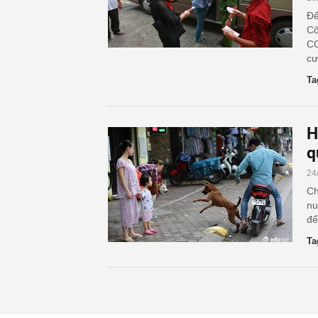
Để
Cô
CC
cư
Ta
H
q
24
Ch
nu
để
Ta