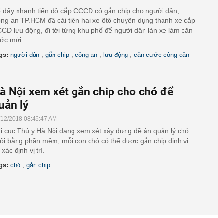
 đẩy nhanh tiến độ cắp CCCD có gắn chip cho người dân,
ng an TP.HCM đã cải tiến hai xe ôtô chuyên dụng thành xe cắp
CD lưu động, đi tới từng khu phố để người dân làn xe làm căn
ớc mới.
,
,
,
,
gs:
người dân
gắn chip
công an
lưu động
căn cước công dân
à Nội xem xét gắn chip cho chó để
uản lý
/12/2018 08:46:47 AM
i cục Thú y Hà Nội đang xem xét xây dựng đề án quản lý chó
ôi bằng phần mềm, mỗi con chó có thể được gắn chip định vị
 xác định vị trí.
,
gs:
chó
gắn chip