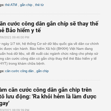
,
,
gs:
thẻ ATM
gắn chip
thẻ từ
ăn cước công dân gắn chíp sẽ thay thế
hẻ Bảo hiểm y tế
/06/2021 09:46:00 PM
 ngày 1/7 tới, hệ thống Cơ sở dữ liệu quốc gia về dân cư chính
ức được vận hành. Bảo hiểm Xã hội (BHXH) Việt Nam đang
uẩn hoá dữ liệu, sẽ đề xuất các ngành chức năng cho phép sử
ng căn cước công dân có gắn chíp thay thể thẻ Bảo hiểm y tế
HYT) trong khám chữa bệnh.
,
gs:
căn cước công dân
gắn chip
àm căn cước công dân gắn chip trên
tô lưu động: 'Ra khỏi hẻm là làm được
gay'
/03/2021 08:09:39 PM