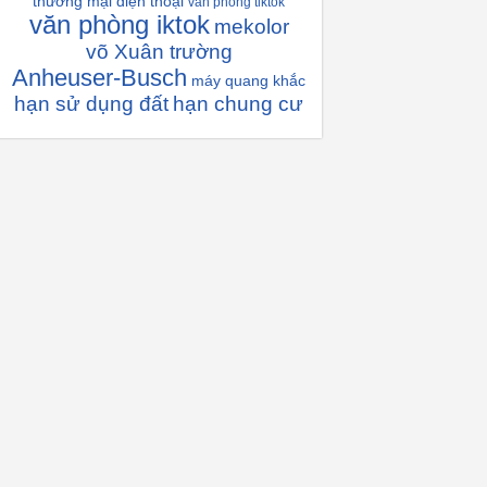
thương mại điện thoại
văn phòng tiktok
văn phòng iktok
mekolor
võ Xuân trường
Anheuser-Busch
máy quang khắc
hạn sử dụng đất
hạn chung cư