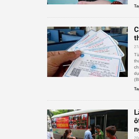
Ta
C
t
27
Từ
th
ch
dụ
(B
Ta
L
ô
n
20