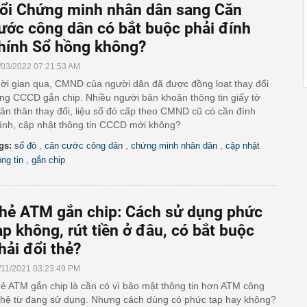
ổi Chứng minh nhân dân sang Căn
ước công dân có bắt buộc phải đính
hính Sổ hồng không?
/03/2022 07:21:53 AM
ời gian qua, CMND của người dân đã được đồng loạt thay đổi
ng CCCD gắn chip. Nhiều người băn khoăn thông tin giấy tờ
ân thân thay đổi, liệu sổ đỏ cấp theo CMND cũ có cần đính
ính, cập nhật thông tin CCCD mới không?
,
,
,
gs:
sổ đỏ
căn cước công dân
chứng minh nhân dân
cập nhật
,
ông tin
gắn chip
hẻ ATM gắn chip: Cách sử dụng phức
ạp không, rút tiền ở đâu, có bắt buộc
hải đổi thẻ?
/11/2021 03:23:49 PM
ẻ ATM gắn chip là cần có vì bảo mật thông tin hơn ATM công
hệ từ đang sử dụng. Nhưng cách dùng có phức tạp hay không?