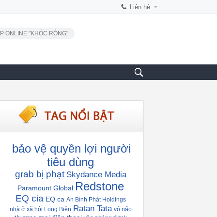
Liên hệ
P ONLINE "KHÓC RÒNG"
bảo vệ quyền lợi người
tiêu dùng
grab bị phạt
Skydance Media
Redstone
Paramount Global
EQ cia
EQ ca
An Bình Phát Holdings
Ratan Tata
nhà ở xã hội Long Biên
vỏ não