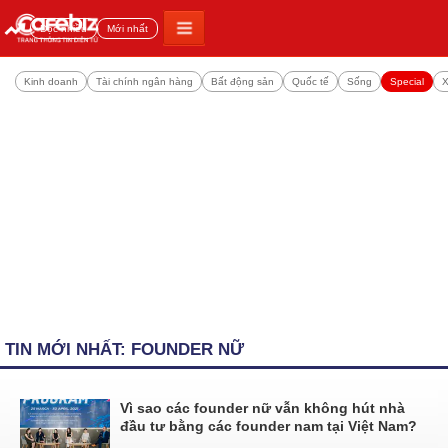
Đọc nhiều
Mới nhất
Kinh doanh
Tài chính ngân hàng
Bất động sản
Quốc tế
Sống
Special
X
TIN MỚI NHẤT: FOUNDER NỮ
Vì sao các founder nữ vẫn không hút nhà
đầu tư bằng các founder nam tại Việt Nam?