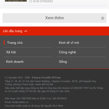
16:00 27/03/2021
Xem thêm
Lên đầu trang
Trang chủ
Kinh tế vĩ mô
Xã hội
Công nghệ
Kinh doanh
Sống
© Copyright 2012 - 2026 -
Công ty Cổ phần VCCorp.
Tầng 17, 19, 20, 21 Toà nhà Center Building - Hapulico Complex, Số 01, phố Nguyễn Huy
Tưởng, phường Thanh Xuân, thành phố Hà Nội
Giấy phép thiết lập trang thông tin điện tử tổng hợp trên internet số 3321/GP-TTĐT do Sở Thông
tin và Truyền thông TP Hà Nội cấp ngày 03 tháng 07 năm 2019.
Điện thoại: 024 7309 5555 Máy lẻ 41294. Fax: 024-39743413
Email: info@cafebiz.vn
Chịu trách nhiệm quản lý nội dung: Bà Nguyễn Bích Minh