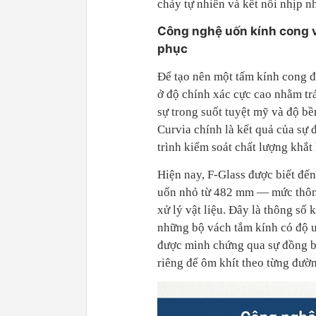
chảy tự nhiên và kết nối nhịp n
Công nghệ uốn kính cong v
phục
Để tạo nên một tấm kính cong đạ
ở độ chính xác cực cao nhằm trá
sự trong suốt tuyệt mỹ và độ bền
Curvia chính là kết quả của sự 
trình kiểm soát chất lượng khắt
Hiện nay, F-Glass được biết đến
uốn nhỏ từ 482 mm — mức thông 
xử lý vật liệu. Đây là thông số 
những bộ vách tắm kính có độ uố
được minh chứng qua sự đồng bộ
riêng để ôm khít theo từng đườ