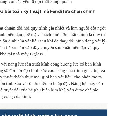
hàng với các yếu tố nội thất xung quanh
à bài toán kỹ thuật mà Fendi lựa chọn chinh
t chuẩn đòi hỏi quy trình gia nhiệt và làm nguội đột ngột
nh biến dạng bề mặt. Thách thức lớn nhất chính là duy trì
 ổn định của vật liệu sau khi đã thay đổi hình dạng vật lý.
đầu tư bài bản vào dây chuyền sản xuất hiện đại và quy
 khe tại nhà máy F-glass.
 với năng lực sản xuất kính cong cường lực có bán kính
số đòi hỏi độ chính xác cao trong quá trình gia công và
kỹ thuật thách thức mọi giới hạn vật liệu, cho phép tạo ra
n tinh xảo và tối ưu diện tích lắp đặt. Năng lực này còn
 tuyệt đối của hệ phụ kiện kim khí, vốn được chế tác
ng cong của kính.