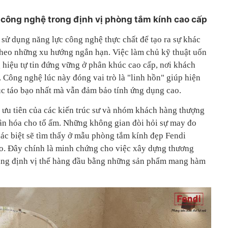
a công nghệ trong định vị phòng tắm kính cao cấp
 sử dụng năng lực công nghệ thực chất để tạo ra sự khác
 theo những xu hướng ngắn hạn. Việc làm chủ kỹ thuật uốn
 hiệu tự tin đứng vững ở phân khúc cao cấp, nơi khách
c. Công nghệ lúc này đóng vai trò là "linh hồn" giúp hiện
úc táo bạo nhất mà vẫn đảm bảo tính ứng dụng cao.
n ưu tiên của các kiến trúc sư và nhóm khách hàng thượng
ân hóa cho tổ ấm. Những không gian đòi hỏi sự may đo
ác biệt sẽ tìm thấy ở mẫu phòng tắm kính đẹp Fendi
ảo. Đây chính là minh chứng cho việc xây dựng thương
 khẳng định vị thế hàng đầu bằng những sản phẩm mang hàm