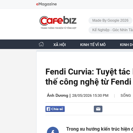
Bỏ qua điều hướng
CafeBiz - Trang chủ
Made By Google 2026
Kế Nghiệp - Góc Nhìn Tà
XÃ HỘI
KINH TẾ VĨ MÔ
KINH 
Fendi Curvia: Tuyệt tác
thế công nghệ từ Fendi
|
Ánh Dương
|
28/05/2026 15:30 PM
SỐNG
Trong xu hướng kiến trúc hiện