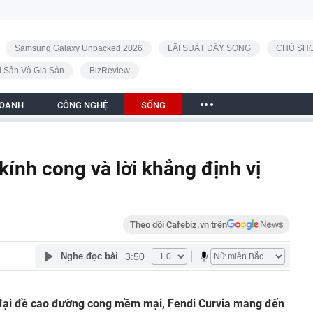
Samsung Galaxy Unpacked 2026
LÃI SUẤT DẬY SÓNG
CHỦ SHO
i Sản Và Gia Sản
BizReview
DOANH
CÔNG NGHỆ
SỐNG
 kính cong và lời khẳng định vị
Theo dõi Cafebiz.vn trên
3:50
Nghe đọc bài
 đại đề cao đường cong mềm mại, Fendi Curvia mang đến