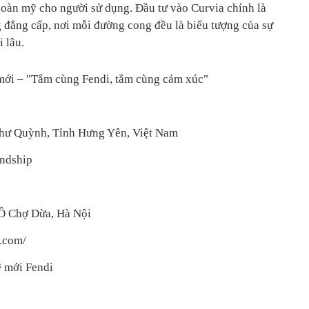
 hoàn mỹ cho người sử dụng. Đầu tư vào Curvia chính là
 đẳng cấp, nơi mỗi đường cong đều là biểu tượng của sự
i lâu.
 mới – "Tắm cùng Fendi, tắm cùng cảm xúc"
Như Quỳnh, Tỉnh Hưng Yên, Việt Nam
endship
 Ô Chợ Dừa, Hà Nội
m.com/
ệ mới Fendi