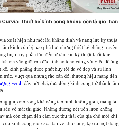
Curvia: Thiết kế kính cong không còn là giới hạn
ia xuất hiện như một lời khẳng định về năng lực kỹ thuật
g tắm kính vốn bị bao phủ bởi những thiết kế phẳng truyền
ng hiện nay phần lớn đến từ rào cản kỹ thuật khắt khe
lực mà vẫn giữ trọn đặc tính an toàn cùng với việc dễ ứng
 kế, kính phẳng được phát huy tối đa vẻ đẹp và sự linh
iến trúc. Vượt qua những rào cản đó, thương hiệu mang đến
lượng Fendi
dầy bứt phá, đưa dòng kính cong trở thành tâm
ệt
ong giúp mở rộng khả năng tạo hình không gian, mang lại
u sâu về mặt thị giác. Những đường nét uốn lượn không
mỹ mà còn chạm đến cảm xúc thư thái của gia chủ mỗi khi
n của kính cong giúp xóa tan vẻ khô cứng, tạo ra một dòng