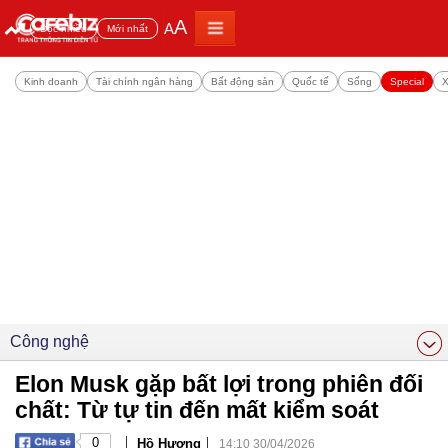
A
A
Đọc nhiều
Mới nhất
Kinh doanh
Tài chính ngân hàng
Bất động sản
Quốc tế
Sống
Special
X
Công nghệ
Elon Musk gặp bất lợi trong phiên đối
chất: Từ tự tin đến mất kiểm soát
|
|
0
Hồ Hương
14:10 30/04/2026