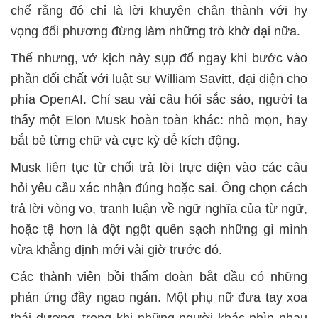
chế rằng đó chỉ là lời khuyên chân thành với hy
vọng đối phương đừng làm những trò khờ dại nữa.
Thế nhưng, vở kịch này sụp đổ ngay khi bước vào
phần đối chất với luật sư William Savitt, đại diện cho
phía OpenAI. Chỉ sau vài câu hỏi sắc sảo, người ta
thấy một Elon Musk hoàn toàn khác: nhỏ mọn, hay
bắt bẻ từng chữ và cực kỳ dễ kích động.
Musk liên tục từ chối trả lời trực diện vào các câu
hỏi yêu cầu xác nhận đúng hoặc sai. Ông chọn cách
trả lời vòng vo, tranh luận về ngữ nghĩa của từ ngữ,
hoặc tệ hơn là đột ngột quên sạch những gì mình
vừa khẳng định mới vài giờ trước đó.
Các thành viên bồi thẩm đoàn bắt đầu có những
phản ứng đầy ngao ngán. Một phụ nữ đưa tay xoa
thái dương, trong khi những người khác nhìn nhau