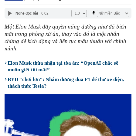
Nghe đọc bài
6:02
Một Elon Musk đầy quyền năng dường như đã biến
mất trong phòng xử án, thay vào đó là một nhân
chứng dễ kích động và liên tục mâu thuẫn với chính
mình.
Elon Musk thừa nhận tại tòa án: “OpenAI chắc sẽ
muốn giết tôi mất”
BYD “chơi lớn”: Nhắm đường đua F1 để thử xe điện,
thách thức Tesla?