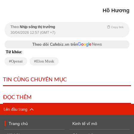
Hồ Hương
Theo
Nhịp sống thị trường
Copy link
30/04/2026 12:57 (GMT +7)
Theo dõi Cafebiz.vn trên
Từ khóa:
Openai
Elon Musk
TIN CÙNG CHUYÊN MỤC
ĐỌC THÊM
Lên đầu trang
Trang chủ
Kinh tế vĩ mô