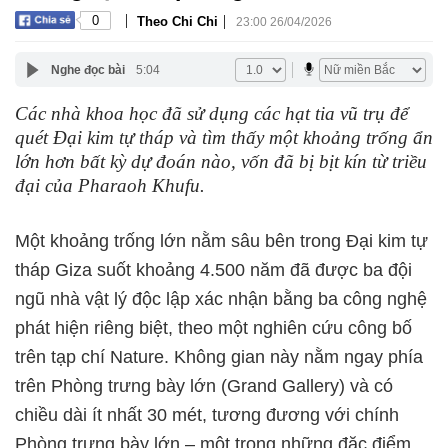
|
|
0
Theo Chi Chi
23:00 26/04/2026
Nghe đọc bài
5:04
Các nhà khoa học đã sử dụng các hạt tia vũ trụ để
quét Đại kim tự tháp và tìm thấy một khoảng trống ẩn
lớn hơn bất kỳ dự đoán nào, vốn đã bị bịt kín từ triều
đại của Pharaoh Khufu.
Một khoảng trống lớn nằm sâu bên trong Đại kim tự
tháp Giza suốt khoảng 4.500 năm đã được ba đội
ngũ nhà vật lý độc lập xác nhận bằng ba công nghệ
phát hiện riêng biệt, theo một nghiên cứu công bố
trên tạp chí Nature. Không gian này nằm ngay phía
trên Phòng trưng bày lớn (Grand Gallery) và có
chiều dài ít nhất 30 mét, tương đương với chính
Phòng trưng bày lớn – một trong những đặc điểm