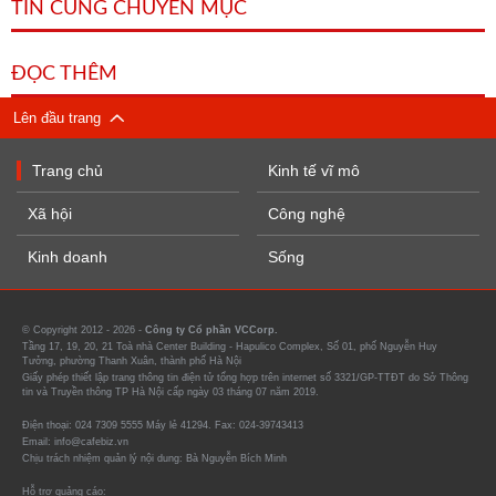
TIN CÙNG CHUYÊN MỤC
ĐỌC THÊM
Lên đầu trang
Trang chủ
Kinh tế vĩ mô
Xã hội
Công nghệ
Kinh doanh
Sống
© Copyright 2012 - 2026 -
Công ty Cổ phần VCCorp.
Tầng 17, 19, 20, 21 Toà nhà Center Building - Hapulico Complex, Số 01, phố Nguyễn Huy
Tưởng, phường Thanh Xuân, thành phố Hà Nội
Giấy phép thiết lập trang thông tin điện tử tổng hợp trên internet số 3321/GP-TTĐT do Sở Thông
tin và Truyền thông TP Hà Nội cấp ngày 03 tháng 07 năm 2019.
Điện thoại: 024 7309 5555 Máy lẻ 41294. Fax: 024-39743413
Email: info@cafebiz.vn
Chịu trách nhiệm quản lý nội dung: Bà Nguyễn Bích Minh
Hỗ trợ quảng cáo: