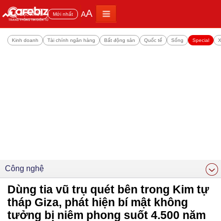
A
A
Đọc nhiều
Mới nhất
Kinh doanh
Tài chính ngân hàng
Bất động sản
Quốc tế
Sống
Special
X
Công nghệ
Dùng tia vũ trụ quét bên trong Kim tự
tháp Giza, phát hiện bí mật không
tưởng bị niêm phong suốt 4.500 năm