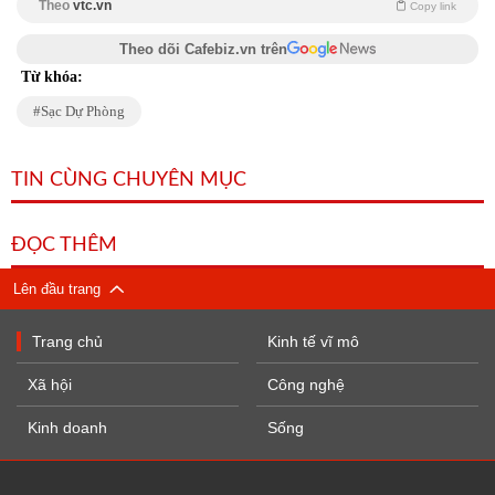
Theo
vtc.vn
Copy link
Theo dõi Cafebiz.vn trên
Từ khóa:
Sạc Dự Phòng
TIN CÙNG CHUYÊN MỤC
ĐỌC THÊM
Lên đầu trang
Trang chủ
Kinh tế vĩ mô
Xã hội
Công nghệ
Kinh doanh
Sống