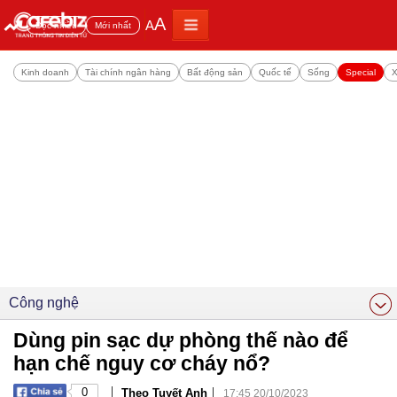
A
A
Đọc nhiều
Mới nhất
Kinh doanh
Tài chính ngân hàng
Bất động sản
Quốc tế
Sống
Special
X
Công nghệ
Dùng pin sạc dự phòng thế nào để
hạn chế nguy cơ cháy nổ?
|
|
0
Theo Tuyết Anh
17:45 20/10/2023