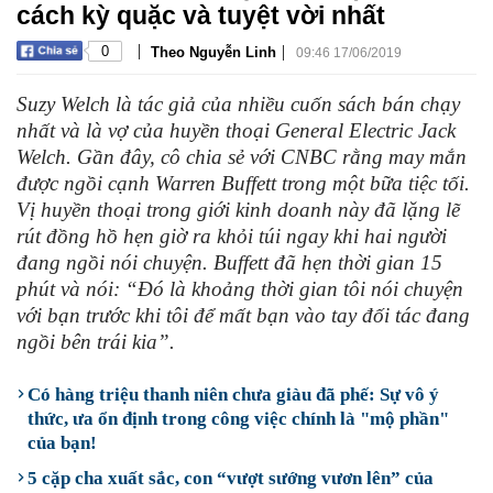
cách kỳ quặc và tuyệt vời nhất
|
|
0
Theo Nguyễn Linh
09:46 17/06/2019
Suzy Welch là tác giả của nhiều cuốn sách bán chạy
nhất và là vợ của huyền thoại General Electric Jack
Welch. Gần đây, cô chia sẻ với CNBC rằng may mắn
được ngồi cạnh Warren Buffett trong một bữa tiệc tối.
Vị huyền thoại trong giới kinh doanh này đã lặng lẽ
rút đồng hồ hẹn giờ ra khỏi túi ngay khi hai người
đang ngồi nói chuyện. Buffett đã hẹn thời gian 15
phút và nói: “Đó là khoảng thời gian tôi nói chuyện
với bạn trước khi tôi để mất bạn vào tay đối tác đang
ngồi bên trái kia”.
Có hàng triệu thanh niên chưa giàu đã phế: Sự vô ý
thức, ưa ổn định trong công việc chính là "mộ phần"
của bạn!
5 cặp cha xuất sắc, con “vượt sướng vươn lên” của