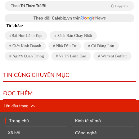
Theo
Trí Thức Trẻ/BI
Copy link
Theo dõi Cafebiz.vn trên
Từ khóa:
Bài Học Lãnh Đạo
Sách Bán Chạy Nhất
Giới Kinh Doanh
Nhà Đầu Tư
Cổ Đông Lớn
Người Quan Trọng
Vị Trí Lãnh Đạo
Warrent Buffett
TIN CÙNG CHUYÊN MỤC
ĐỌC THÊM
Lên đầu trang
Trang chủ
Kinh tế vĩ mô
Xã hội
Công nghệ