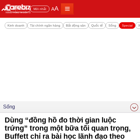
A
A
Đọc nhiều
Mới nhất
Kinh doanh
Tài chính ngân hàng
Bất động sản
Quốc tế
Sống
Special
X
Sống
Dùng “đồng hồ đo thời gian luộc
trứng” trong một bữa tối quan trọng,
Buffett chỉ ra bài học lãnh đạo theo