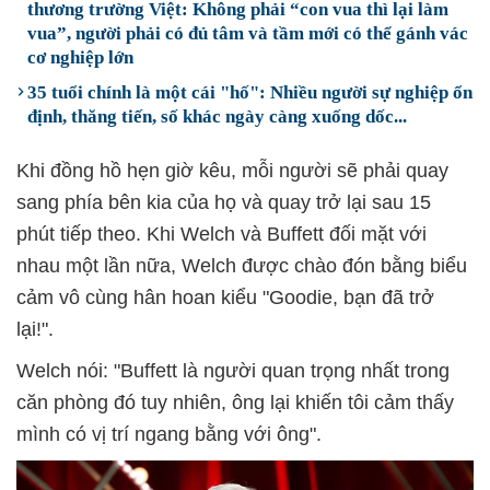
thương trường Việt: Không phải “con vua thì lại làm
vua”, người phải có đủ tâm và tầm mới có thể gánh vác
cơ nghiệp lớn
35 tuổi chính là một cái "hố": Nhiều người sự nghiệp ổn
định, thăng tiến, số khác ngày càng xuống dốc...
Khi đồng hồ hẹn giờ kêu, mỗi người sẽ phải quay
sang phía bên kia của họ và quay trở lại sau 15
phút tiếp theo. Khi Welch và Buffett đối mặt với
nhau một lần nữa, Welch được chào đón bằng biểu
cảm vô cùng hân hoan kiểu "Goodie, bạn đã trở
lại!".
Welch nói: "Buffett là người quan trọng nhất trong
căn phòng đó tuy nhiên, ông lại khiến tôi cảm thấy
mình có vị trí ngang bằng với ông".