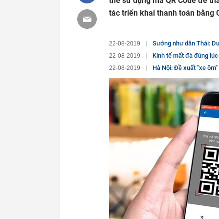
thể sử dụng mã QR Code để th
tác triển khai thanh toán bằn
Sướng như dân Thái: Du lịch nội
22-08-2019
Kinh tế mất đà đúng lúc chiến tranh
22-08-2019
Hà Nội: Đề xuất "xe ôm"
22-08-2019