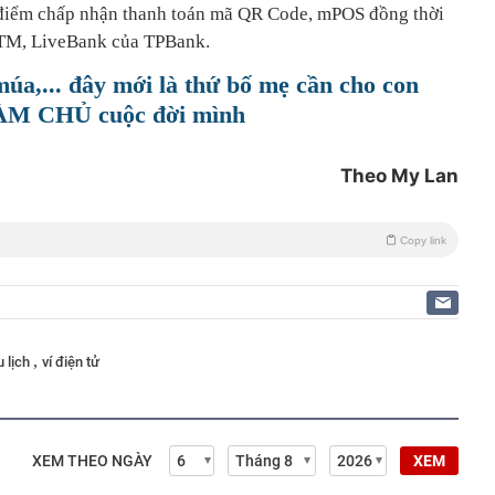
c điểm chấp nhận thanh toán mã QR Code, mPOS đồng thời
y ATM, LiveBank của TPBank.
múa,... đây mới là thứ bố mẹ cần cho con
ÀM CHỦ cuộc đời mình
Theo My Lan
Copy link
,
u lịch
ví điện tử
XEM THEO NGÀY
XEM