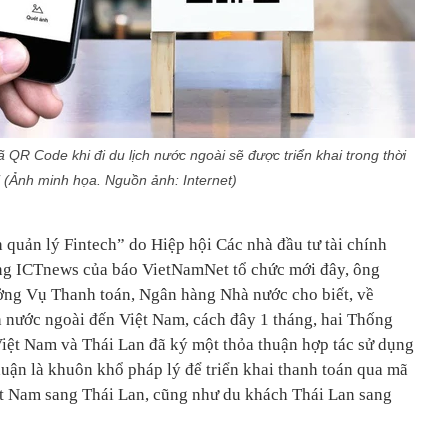
 QR Code khi đi du lịch nước ngoài sẽ được triển khai trong thời
i (Ảnh minh họa. Nguồn ảnh: Internet)
 quản lý Fintech” do Hiệp hội Các nhà đầu tư tài chính
ng ICTnews của báo VietNamNet tổ chức mới đây, ông
ng Vụ Thanh toán, Ngân hàng Nhà nước cho biết, về
h nước ngoài đến Việt Nam, cách đây 1 tháng, hai Thống
ệt Nam và Thái Lan đã ký một thỏa thuận hợp tác sử dụng
uận là khuôn khổ pháp lý để triển khai thanh toán qua mã
t Nam sang Thái Lan, cũng như du khách Thái Lan sang