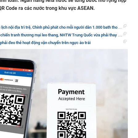
anh toán. Ngân hàng Nhà nước sẽ từng bước mở rộng hợp
g QR Code ra các nước trong khu vực ASEAN.
 địa trì trệ, Chính phủ phát cho mỗi người dân 1.000 bath thoải mái thăm thú khắp đất nước
 thương mại leo thang, NHTW Trung Quốc vừa phải thay đổi chính sách lãi suất để thúc đẩy nền kinh tế
 phải đeo thẻ hoạt động vận chuyển trên ngực áo trái