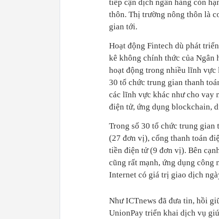
tiếp cận dịch ngân hàng còn hạn
thôn. Thị trường nông thôn là c
gian tới.
Hoạt động Fintech dù phát triể
kê không chính thức của Ngân 
hoạt động trong nhiều lĩnh vực 
30 tổ chức trung gian thanh to
các lĩnh vực khác như cho vay 
điện tử, ứng dụng blockchain, 
Trong số 30 tổ chức trung gian 
(27 đơn vị), cổng thanh toán điệ
tiền điện tử (9 đơn vị). Bên cạ
cũng rất mạnh, ứng dụng công n
Internet có giá trị giao dịch ng
Như ICTnews đã đưa tin, hồi gi
UnionPay triển khai dịch vụ gi