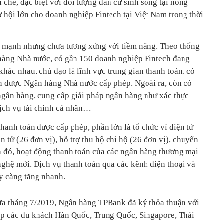
 chế, đặc biệt với đối tượng dân cư sinh sống tại nông
ơ hội lớn cho doanh nghiệp Fintech tại Việt Nam trong thời
n mạnh nhưng chưa tương xứng với tiềm năng. Theo thống
hàng Nhà nước, có gần 150 doanh nghiệp Fintech đang
khác nhau, chủ đạo là lĩnh vực trung gian thanh toán, có
án được Ngân hàng Nhà nước cấp phép. Ngoài ra, còn có
ngân hàng, cung cấp giải pháp ngân hàng như xác thực
dịch vụ tài chính cá nhân…
thanh toán được cấp phép, phần lớn là tổ chức ví điện tử
n tử (26 đơn vị), hỗ trợ thu hộ chi hộ (26 đơn vị), chuyển
nh đó, hoạt động thanh toán của các ngân hàng thương mại
ghệ mới. Dịch vụ thanh toán qua các kênh điện thoại và
ày càng tăng nhanh.
ữa tháng 7/2019, Ngân hàng TPBank đã ký thỏa thuận với
úp các du khách Hàn Quốc, Trung Quốc, Singapore, Thái