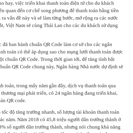
hay, việc triển khai thanh toán điện tử cho du khách
iên quan đến cơ chế song phương để thanh toán bằng tiền
 ra vấn đề này và sẽ làm từng bước, mở rộng ra các nước
t, Việt Nam sẽ cùng Thái Lan cho các du khách sử dụng
 đã ban hành chuẩn QR Code làm cơ sở cho các ngân
hanh toán có thể áp dụng sao cho mạng lưới thanh toán được
t chuẩn QR Code. Trong thời gian tới, để tăng tính bắt
 chuẩn QR Code chung này, Ngân hàng Nhà nước dự định sẽ
h toán, trong mấy năm gần đây, dịch vụ thanh toán qua
hương mại phát triển, có 24 ngân hàng đang triển khai,
oán QR code.
 tốc độ tăng trưởng nhanh, số lượng tài khoản thanh toán
ác năm. Năm 2018 có 45,8 triệu người dân trưởng thành ở
63% số người dân trưởng thành, nhưng nói chung khả năng