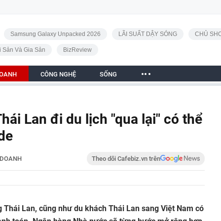
Samsung Galaxy Unpacked 2026
LÃI SUẤT DẬY SÓNG
CHỦ SHO
i Sản Và Gia Sản
BizReview
DOANH
CÔNG NGHỆ
SỐNG
ái Lan đi du lịch "qua lại" có thể
de
 DOANH
Theo dõi Cafebiz.vn trên
g Thái Lan, cũng như du khách Thái Lan sang Việt Nam có