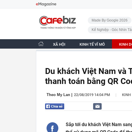
Bỏ qua điều hướng
CafeBiz - Trang chủ
Made By Google 2026
Kế Nghiệp - Góc Nhìn Tà
XÃ HỘI
KINH TẾ VĨ MÔ
KINH 
Du khách Việt Nam và Th
thanh toán bằng QR Co
|
Theo My Lan
|
22/08/2019 14:04 PM
KINH
Sắp tới du khách Việt Nam san