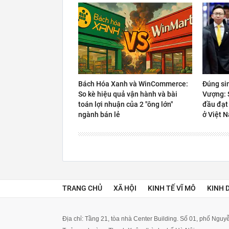
Bách Hóa Xanh và WinCommerce:
Đúng si
So kè hiệu quả vận hành và bài
Vượng: S
toán lợi nhuận của 2 "ông lớn"
đầu đạt
ngành bán lẻ
ở Việt 
TRANG CHỦ
XÃ HỘI
KINH TẾ VĨ MÔ
KINH 
Địa chỉ: Tầng 21, tòa nhà Center Building. Số 01, phố Ngu