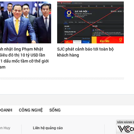
nh nhật ông Phạm Nhật
SJC phát cảnh báo tới toàn bộ
iêu đô thị 10 tỷ USD lần
khách hàng
 1 dấu mốc tầm cỡ thế giới
Nam
DOANH
CÔNG NGHỆ
SỐNG
yễn Huy
Liên hệ quảng cáo