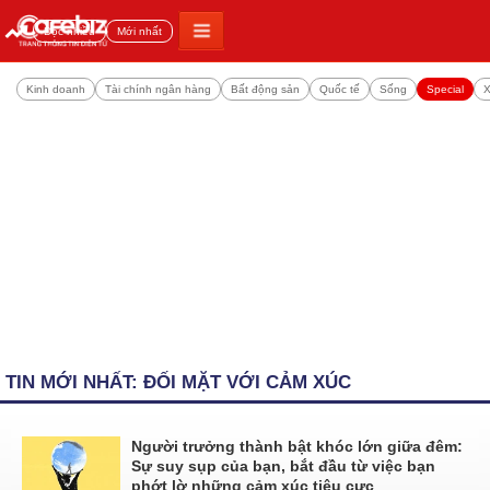
Đọc nhiều
Mới nhất
Kinh doanh
Tài chính ngân hàng
Bất động sản
Quốc tế
Sống
Special
X
TIN MỚI NHẤT: ĐỐI MẶT VỚI CẢM XÚC
Người trưởng thành bật khóc lớn giữa đêm:
Sự suy sụp của bạn, bắt đầu từ việc bạn
phớt lờ những cảm xúc tiêu cực