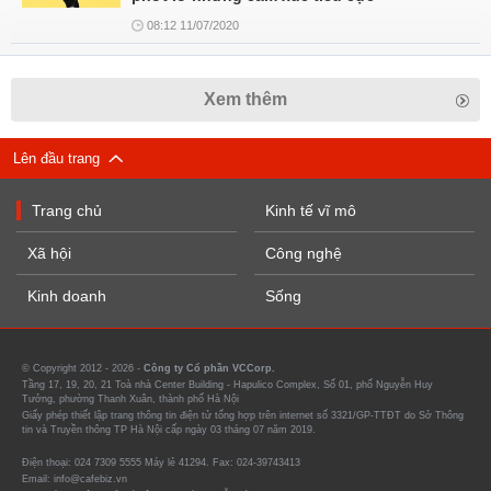
08:12 11/07/2020
Xem thêm
Lên đầu trang
Trang chủ
Kinh tế vĩ mô
Xã hội
Công nghệ
Kinh doanh
Sống
© Copyright 2012 - 2026 -
Công ty Cổ phần VCCorp.
Tầng 17, 19, 20, 21 Toà nhà Center Building - Hapulico Complex, Số 01, phố Nguyễn Huy
Tưởng, phường Thanh Xuân, thành phố Hà Nội
Giấy phép thiết lập trang thông tin điện tử tổng hợp trên internet số 3321/GP-TTĐT do Sở Thông
tin và Truyền thông TP Hà Nội cấp ngày 03 tháng 07 năm 2019.
Điện thoại: 024 7309 5555 Máy lẻ 41294. Fax: 024-39743413
Email: info@cafebiz.vn