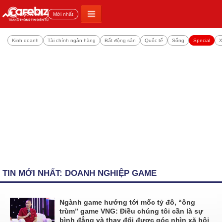
Đọc nhiều
Mới nhất
Kinh doanh
Tài chính ngân hàng
Bất động sản
Quốc tế
Sống
Special
X
TIN MỚI NHẤT: DOANH NGHIỆP GAME
Ngành game hướng tới mốc tỷ đô, “ông
trùm” game VNG: Điều chúng tôi cần là sự
bình đẳng và thay đổi được góc nhìn xã hội