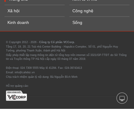
Xã hội
Công nghệ
Kinh doanh
Sống
© Copyright 2012 - 2026 -
Công ty Cổ phần VCCorp.
Tầng 17, 19, 20, 21 Toà nhà Center Building - Hapulico Complex, Số 01, phố Nguyễn Huy
Tưởng, phường Thanh Xuân, thành phố Hà Nội
Giấy phép thiết lập trang thông tin điện tử tổng hợp trên internet số 3321/GP-TTĐT do Sở Thông
tin và Truyền thông TP Hà Nội cấp ngày 03 tháng 07 năm 2019.
Điện thoại: 024 7309 5555 Máy lẻ 41294. Fax: 024-39743413
Email: info@cafebiz.vn
Chịu trách nhiệm quản lý nội dung: Bà Nguyễn Bích Minh
Hỗ trợ quảng cáo: