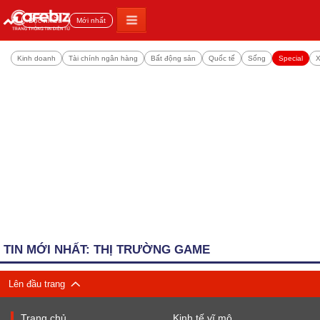
Đọc nhiều
Mới nhất
Kinh doanh
Tài chính ngân hàng
Bất động sản
Quốc tế
Sống
Special
X
TIN MỚI NHẤT: THỊ TRƯỜNG GAME
Lên đầu trang
Trang chủ
Kinh tế vĩ mô