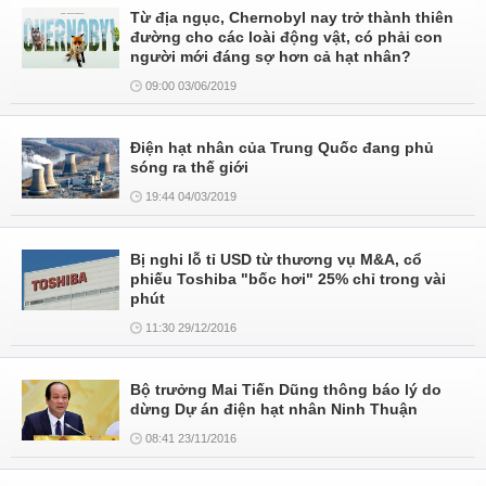
Từ địa ngục, Chernobyl nay trở thành thiên
đường cho các loài động vật, có phải con
người mới đáng sợ hơn cả hạt nhân?
09:00 03/06/2019
Điện hạt nhân của Trung Quốc đang phủ
sóng ra thế giới
19:44 04/03/2019
Bị nghi lỗ tỉ USD từ thương vụ M&A, cổ
phiếu Toshiba "bốc hơi" 25% chỉ trong vài
phút
11:30 29/12/2016
Bộ trưởng Mai Tiến Dũng thông báo lý do
dừng Dự án điện hạt nhân Ninh Thuận
08:41 23/11/2016