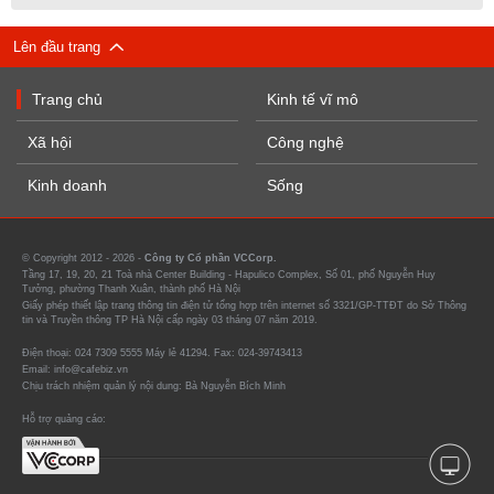
Lên đầu trang
Trang chủ
Kinh tế vĩ mô
Xã hội
Công nghệ
Kinh doanh
Sống
© Copyright 2012 - 2026 -
Công ty Cổ phần VCCorp.
Tầng 17, 19, 20, 21 Toà nhà Center Building - Hapulico Complex, Số 01, phố Nguyễn Huy
Tưởng, phường Thanh Xuân, thành phố Hà Nội
Giấy phép thiết lập trang thông tin điện tử tổng hợp trên internet số 3321/GP-TTĐT do Sở Thông
tin và Truyền thông TP Hà Nội cấp ngày 03 tháng 07 năm 2019.
Điện thoại: 024 7309 5555 Máy lẻ 41294. Fax: 024-39743413
Email: info@cafebiz.vn
Chịu trách nhiệm quản lý nội dung: Bà Nguyễn Bích Minh
Hỗ trợ quảng cáo: