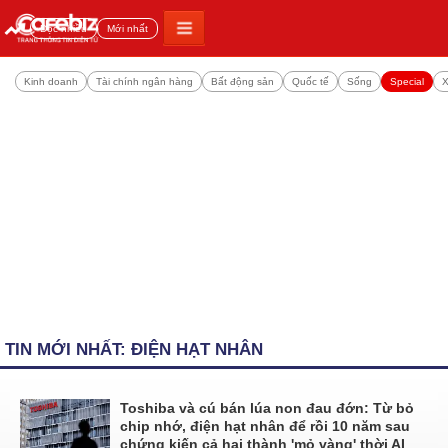
Đọc nhiều
Mới nhất
Kinh doanh
Tài chính ngân hàng
Bất động sản
Quốc tế
Sống
Special
X
TIN MỚI NHẤT: ĐIỆN HẠT NHÂN
Toshiba và cú bán lúa non đau đớn: Từ bỏ
chip nhớ, điện hạt nhân để rồi 10 năm sau
chứng kiến cả hai thành 'mỏ vàng' thời AI