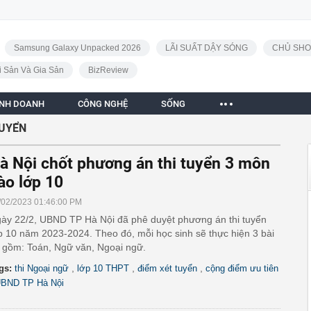
Samsung Galaxy Unpacked 2026
LÃI SUẤT DẬY SÓNG
CHỦ SHO
i Sản Và Gia Sản
BizReview
INH DOANH
CÔNG NGHỆ
SỐNG
TUYỂN
à Nội chốt phương án thi tuyển 3 môn
ào lớp 10
/02/2023 01:46:00 PM
ày 22/2, UBND TP Hà Nội đã phê duyệt phương án thi tuyển
p 10 năm 2023-2024. Theo đó, mỗi học sinh sẽ thực hiện 3 bài
i gồm: Toán, Ngữ văn, Ngoại ngữ.
,
,
,
gs:
thi Ngoại ngữ
lớp 10 THPT
điểm xét tuyển
cộng điểm ưu tiên
BND TP Hà Nội