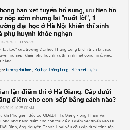
hông báo xét tuyển bổ sung, ưu tiên hồ
ơ nộp sớm nhưng lại "nuốt lời", 1
rường đại học ở Hà Nội khiến thí sinh
à phụ huynh khóc nghẹn
/10/2020 11:09:56 AM
 "lật kèo" của trường Đại học Thăng Long bị chỉ trích là thiếu
uyên nghiệp, khiến phụ huynh và thí sinh mất công, mất việc,
t hẫng.
,
,
gs:
trường đại học
Đại học Thăng Long
điểm xét tuyển
ian lận điểm thi ở Hà Giang: Cấp dưới
âng điểm cho con 'sếp' bằng cách nào?
/09/2019 10:35:00 AM
u khi Phó giám đốc Sở GD&ĐT Hà Giang - ông Phạm Văn
uông nhờ nâng điểm cho con trai để đủ điểm xét tuyển vào ĐH
Thái Bình, ông Nguyễn Thanh Hoài yêu cầu cấp dưới trình tập