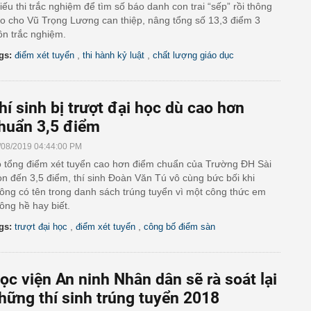
iếu thi trắc nghiệm để tìm số báo danh con trai “sếp” rồi thông
o cho Vũ Trọng Lương can thiệp, nâng tổng số 13,3 điểm 3
n trắc nghiệm.
,
,
gs:
điểm xét tuyển
thi hành kỷ luật
chất lượng giáo dục
hí sinh bị trượt đại học dù cao hơn
huẩn 3,5 điểm
/08/2019 04:44:00 PM
 tổng điểm xét tuyển cao hơn điểm chuẩn của Trường ĐH Sài
n đến 3,5 điểm, thí sinh Đoàn Văn Tú vô cùng bức bối khi
ông có tên trong danh sách trúng tuyển vì một công thức em
ông hề hay biết.
,
,
gs:
trượt đại học
điểm xét tuyển
công bố điểm sàn
ọc viện An ninh Nhân dân sẽ rà soát lại
hững thí sinh trúng tuyển 2018