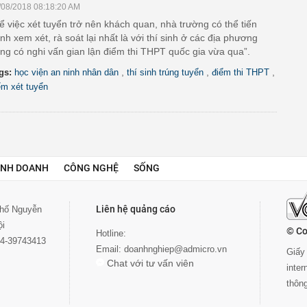
/08/2018 08:18:20 AM
ể việc xét tuyển trở nên khách quan, nhà trường có thể tiến
nh xem xét, rà soát lại nhất là với thí sinh ở các địa phương
ng có nghi vấn gian lận điểm thi THPT quốc gia vừa qua”.
,
,
,
gs:
học viện an ninh nhân dân
thí sinh trúng tuyển
điểm thi THPT
ểm xét tuyển
INH DOANH
CÔNG NGHỆ
SỐNG
Liên hệ quảng cáo
 phố Nguyễn
ội
© Co
Hotline:
024-39743413
Email:
doanhnghiep@admicro.vn
Giấy 
Chat với tư vấn viên
inte
thôn