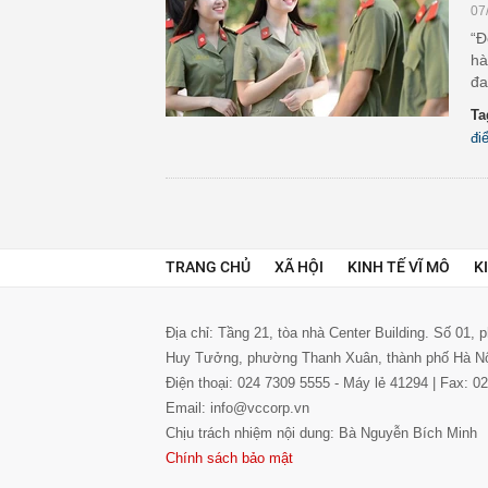
07
“Đ
hà
đa
Ta
đi
TRANG CHỦ
XÃ HỘI
KINH TẾ VĨ MÔ
K
Địa chỉ: Tầng 21, tòa nhà Center Building. Số 01,
Huy Tưởng, phường Thanh Xuân, thành phố Hà N
Điện thoại: 024 7309 5555 - Máy lẻ 41294 | Fax: 
Email: info@vccorp.vn
Chịu trách nhiệm nội dung: Bà Nguyễn Bích Minh
Chính sách bảo mật