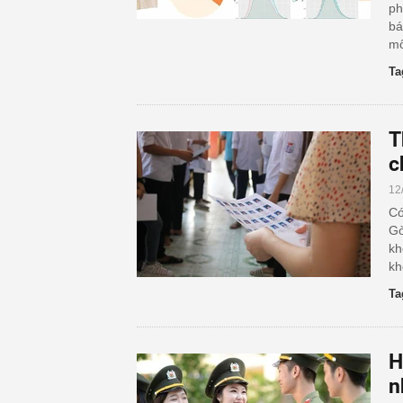
ph
bá
mô
Ta
T
c
12
Có
Gò
kh
kh
Ta
H
n