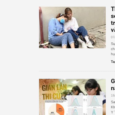
T
s
t
v
07
Sự
ch
hụ
Ta
G
n
18
Sa
Kh
Y 