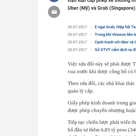
Đạo luật cấp phép xe thương mạ
Uber (Mỹ) và Grab (Singapore)
E ngại Grab, Hiệp hội T
26-07-2017
Trong khi Vinasun liên tục tố 
26-07-2017
Cạnh tranh với Uber và 
26-07-2017
Sở GTVT cấm dịch vụ đi 
26-07-2017
Việc sửa đổi này sẽ phải được 
vua trước khi được công bố có h
Theo sửa đổi, các nhà khai thác
quản lý cấp.
Giấy phép kinh doanh trung gia
được phép chuyển nhượng hoặc 
Tiếp tục chiến lược phát triển 
bố đầu tư thêm 6,85 tỷ peso (3