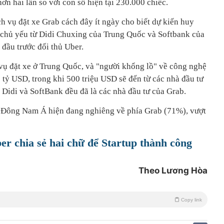
ơn hai lần so với con số hiện tại 230.000 chiếc.
h vụ đặt xe Grab cách đây ít ngày cho biết dự kiến huy
D, chủ yếu từ Didi Chuxing của Trung Quốc và Softbank của
 đầu trước đối thủ Uber.
 vụ đặt xe ở Trung Quốc, và "người khổng lồ" về công nghệ
 tỷ USD, trong khi 500 triệu USD sẽ đến từ các nhà đầu tư
. Didi và SoftBank đều đã là các nhà đầu tư của Grab.
ở Đông Nam Á hiện đang nghiêng về phía Grab (71%), vượt
r chia sẻ hai chữ để Startup thành công
Theo Lương Hòa
Copy link