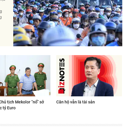
ng
g
Chủ tịch Mekolor “nổ” sở
Căn hộ vẫn là tài sản
c tỷ Euro