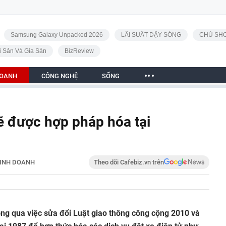
Samsung Galaxy Unpacked 2026
LÃI SUẤT DẬY SÓNG
CHỦ SHO
i Sản Và Gia Sản
BizReview
DOANH
CÔNG NGHỆ
SỐNG
sẽ được hợp pháp hóa tại
INH DOANH
Theo dõi Cafebiz.vn trên
ông qua việc sửa đổi Luật giao thông công cộng 2010 và