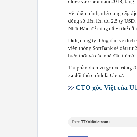
chiếc vào cuối năm 2018, tăng h
Về phần mình, nhà cung cấp dịc
động số tiền lên tới 2,5 tỷ US
Nhật Bản, để củng cố vị thế dẫn
Didi, công ty đứng đầu về dịch
viễn thông SoftBank sẽ đầu tư 2
hiện thời và các nhà đầu tư mới
Thị phần dịch vụ gọi xe riêng 
xa đối thủ chính là Uber./.
CTO gốc Việt của Ube
Theo
TTXVN/Vietnam+