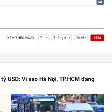
XEM THEO NGÀY
XEM
á tỷ USD: Vì sao Hà Nội, TP.HCM đang
hịu