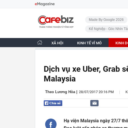
Bỏ qua điều hướng
CafeBiz - Trang chủ
Made By Google 2026
Kế Nghiệp - Góc Nhìn Tà
XÃ HỘI
KINH TẾ VĨ MÔ
KINH 
Dịch vụ xe Uber, Grab 
Malaysia
|
Theo Lương Hòa
|
28/07/2017 20:16 PM
K
Hạ viện Malaysia​ ngày 27/7 th