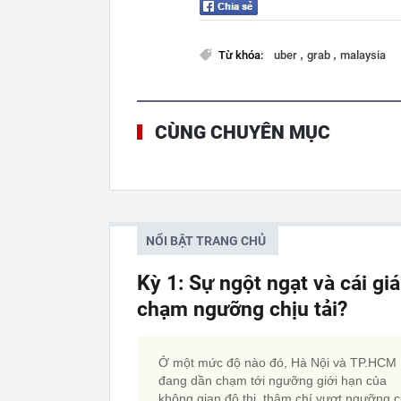
,
,
Từ khóa:
uber
grab
malaysia
CÙNG CHUYÊN MỤC
NỔI BẬT TRANG CHỦ
Kỳ 1: Sự ngột ngạt và cái gi
chạm ngưỡng chịu tải?
Ở một mức độ nào đó, Hà Nội và TP.HCM
đang dần chạm tới ngưỡng giới hạn của
không gian đô thị, thậm chí vượt ngưỡng c