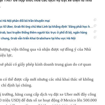
i 1987 để hợp thức hóa các dịch vụ đặt xe điện tử như
.
axi Hà Nội phản đối bỏ trần khuyến mại
Uber, Grab thì ông chủ Mai Linh lại khẳng định "đáng phải học hỏi từ hai mô hình này"
Grab, taxi truyền thống thêm người túc trực ở phố đi bộ, ngân hàng
chung, Grab vẫn triển khai Grabshare tại khu vực Hà Nội
Thượng viện thông qua và nhận được sự đồng ý của Nhà
iệu lực.
 sẽ phải có giấy phép kinh doanh trung gian do cơ quan
n có thể được cấp mới nhưng các nhà khai thác sẽ không
chỉ định lại chúng.
thị trường, hãng cung cấp dịch vụ đặt xe Uber mới đây công
40 triệu USD) để đưa số xe hoạt động ở Mexico lên 500.000