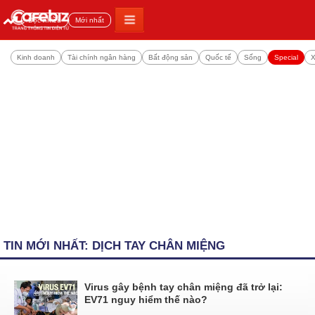
Đọc nhiều
Mới nhất
Kinh doanh
Tài chính ngân hàng
Bất động sản
Quốc tế
Sống
Special
X
TIN MỚI NHẤT: DỊCH TAY CHÂN MIỆNG
Virus gây bệnh tay chân miệng đã trở lại:
EV71 nguy hiểm thế nào?