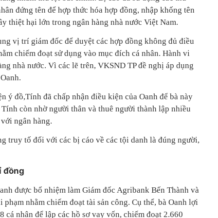
nhân đứng tên để hợp thức hóa hợp đồng, nhập khống tên
ây thiệt hại lớn trong ngân hàng nhà nước Việt Nam.
ụng vị trí giám đốc để duyệt các hợp đồng không đủ điều
hằm chiếm đoạt sử dụng vào mục đích cá nhân. Hành vi
àng nhà nước. Vì các lẽ trên, VKSND TP đề nghị áp dụng
o Oanh.
iện ý đồ,Tính đã chấp nhận điều kiện của Oanh để bà này
 Tính còn nhờ người thân và thuê người thành lập nhiều
 với ngân hàng.
g truy tố đối với các bị cáo về các tội danh là đúng người,
ỉ đồng
Oanh được bổ nhiệm làm Giám đốc Agribank Bến Thành và
ai phạm nhằm chiếm đoạt tài sản công. Cụ thể, bà Oanh lợi
8 cá nhân để lập các hồ sơ vay vốn, chiếm đoạt 2.660