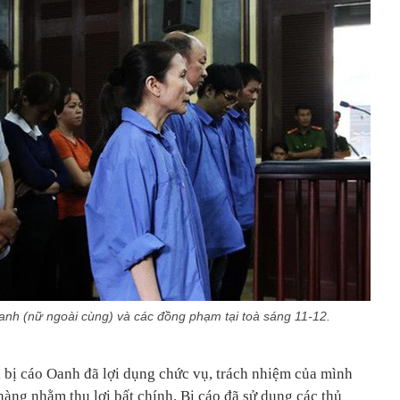
nh (nữ ngoài cùng) và các đồng phạm tại toà sáng 11-12.
ị cáo Oanh đã lợi dụng chức vụ, trách nhiệm của mình
hàng nhằm thu lợi bất chính. Bị cáo đã sử dụng các thủ