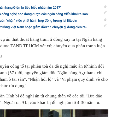
gân hàng Điện tử tiêu biểu nhất năm 2017”
p công nghệ cao đang được các ngân hàng triển khai ra sao?
ốn "chặn" việc phát hành hợp đồng tương lai Bitcoin
 trường Việt Nam hoặc giảm đầu tư, chuyện gì đang diễn ra?
 vụ án thất thoát hàng trăm tỉ đồng xảy ra tại Ngân hàng
 được TAND TP HCM xét xử, chuyển qua phần tranh luận.
u
ền công tố tại phiên toà đã đề nghị mức án tử hình đối
anh (57 tuổi, nguyên giám đốc Ngân hàng Agribank chi
ham ô tài sản", "Nhận hối lộ" và "Vi phạm quy định về cho
chức tín dụng".
Văn Tính bị đề nghị án tù chung thân về các tội "Lừa đảo
". Ngoài ra, 9 bị cáo khác bị đề nghị án từ 4-30 năm tù.