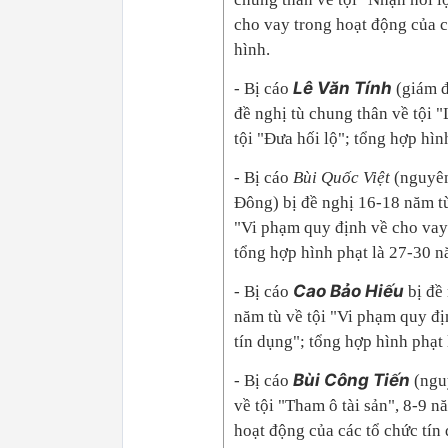
cho vay trong hoạt động của cá
hình.
Lê Văn Tính
- Bị cáo
(giám đ
đề nghị tù chung thân về tội 
tội "Đưa hối lộ"; tổng hợp hìn
- Bị cáo
Bùi Quốc Việt
(nguyên
Đông) bị đề nghị 16-18 năm tù
"Vi phạm quy định về cho vay 
tổng hợp hình phạt là 27-30 n
Cao Bảo Hiếu
- Bị cáo
bị đề 
năm tù về tội "Vi phạm quy đị
tín dụng"; tổng hợp hình phạt 
Bùi Công Tiến
- Bị cáo
(nguy
về tội "Tham ô tài sản", 8-9 n
hoạt động của các tổ chức tín