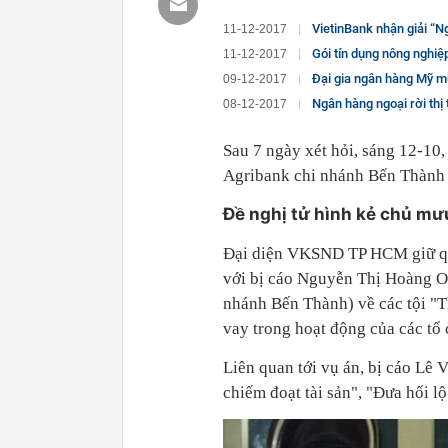
VietinBank nhận giải “N
11-12-2017
Gói tín dụng nông nghiệ
11-12-2017
Đại gia ngân hàng Mỹ mu
09-12-2017
Ngân hàng ngoại rời thị
08-12-2017
Sau 7 ngày xét hỏi, sáng 12-10,
Agribank chi nhánh Bến Thành
Đề nghị tử hình kẻ chủ mư
Đại diện VKSND TP HCM giữ quy
với bị cáo Nguyễn Thị Hoàng O
nhánh Bến Thành) về các tội "T
vay trong hoạt động của các tổ 
Liên quan tới vụ án, bị cáo Lê 
chiếm đoạt tài sản", "Đưa hối lộ