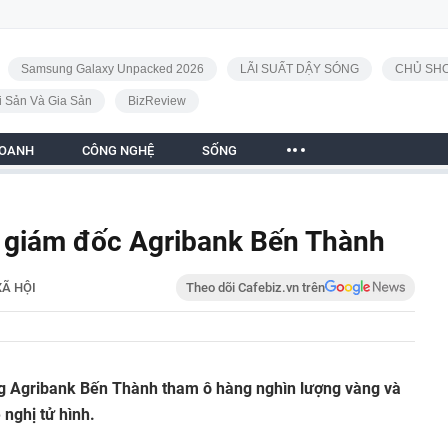
Samsung Galaxy Unpacked 2026
LÃI SUẤT DẬY SÓNG
CHỦ SHO
i Sản Và Gia Sản
BizReview
DOANH
CÔNG NGHỆ
SỐNG
n giám đốc Agribank Bến Thành
XÃ HỘI
Theo dõi Cafebiz.vn trên
 Agribank Bến Thành tham ô hàng nghìn lượng vàng và
 nghị tử hình.