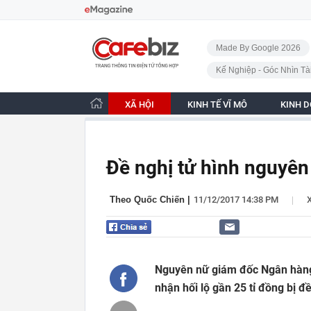
Bỏ qua điều hướng
CafeBiz - Trang chủ
Made By Google 2026
Kế Nghiệp - Góc Nhìn Tà
XÃ HỘI
KINH TẾ VĨ MÔ
KINH 
Đề nghị tử hình nguyê
|
Theo Quốc Chiến
|
11/12/2017 14:38 PM
Nguyên nữ giám đốc Ngân hàng
nhận hối lộ gần 25 tỉ đồng bị đề