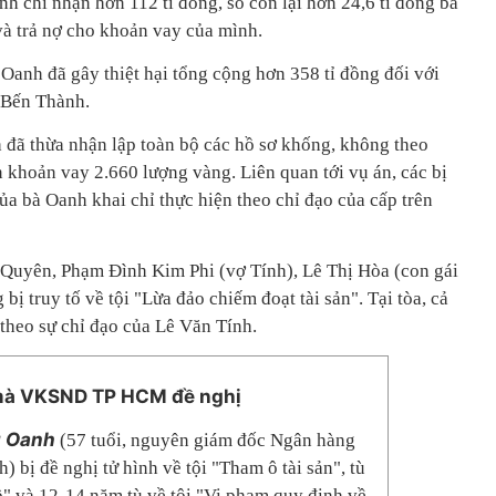
nh chỉ nhận hơn 112 tỉ đồng, số còn lại hơn 24,6 tỉ đồng bà
à trả nợ cho khoản vay của mình.
 Oanh đã gây thiệt hại tổng cộng hơn 358 tỉ đồng đối với
 Bến Thành.
h đã thừa nhận lập toàn bộ các hồ sơ khống, không theo
n khoản vay 2.660 lượng vàng. Liên quan tới vụ án, các bị
ủa bà Oanh khai chỉ thực hiện theo chỉ đạo của cấp trên
 Quyên, Phạm Đình Kim Phi (vợ Tính), Lê Thị Hòa (con gái
ị truy tố về tội "Lừa đảo chiếm đoạt tài sản". Tại tòa, cả
 theo sự chỉ đạo của Lê Văn Tính.
 mà VKSND TP HCM đề nghị
g Oanh
(57 tuổi, nguyên giám đốc Ngân hàng
 bị đề nghị tử hình về tội "Tham ô tài sản", tù
ộ" và 12-14 năm tù về tội "Vi phạm quy định về