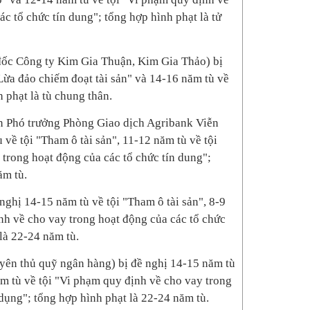
c tổ chức tín dung"; tổng hợp hình phạt là tử
ốc Công ty Kim Gia Thuận, Kim Gia Thảo) bị
"Lừa đảo chiếm đoạt tài sản" và 14-16 năm tù về
h phạt là tù chung thân.
 Phó trưởng Phòng Giao dịch Agribank Viễn
 về tội "Tham ô tài sản", 11-12 năm tù về tội
trong hoạt động của các tổ chức tín dung";
ăm tù.
nghị 14-15 năm tù về tội "Tham ô tài sản", 8-9
nh về cho vay trong hoạt động của các tổ chức
là 22-24 năm tù.
ên thủ quỹ ngân hàng) bị đề nghị 14-15 năm tù
ăm tù về tội "Vi phạm quy định về cho vay trong
 dụng"; tổng hợp hình phạt là 22-24 năm tù.