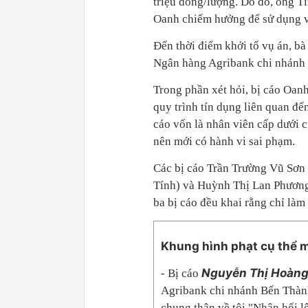
triệu đồng/lượng. Do đó, ông Tí
Oanh chiếm hưởng để sử dụng v
Đến thời điểm khởi tố vụ án, bà
Ngân hàng Agribank chi nhánh
Trong phần xét hỏi, bị cáo Oan
quy trình tín dụng liên quan đế
cáo vốn là nhân viên cấp dưới c
nên mới có hành vi sai phạm.
Các bị cáo Trần Trường Vũ Sơn
Tính) và Huỳnh Thị Lan Phương b
ba bị cáo đều khai rằng chỉ làm
Khung hình phạt cụ thể
Nguyễn Thị Hoàn
- Bị cáo
Agribank chi nhánh Bến Thành)
chung thân về tội "Nhận hối l