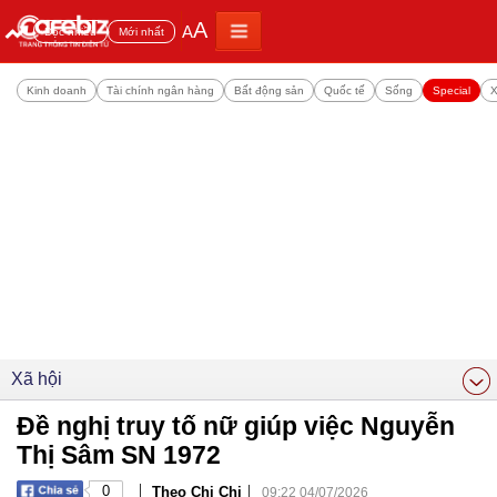
A
A
Đọc nhiều
Mới nhất
Kinh doanh
Tài chính ngân hàng
Bất động sản
Quốc tế
Sống
Special
X
Xã hội
Đề nghị truy tố nữ giúp việc Nguyễn
Thị Sâm SN 1972
|
|
0
Theo Chi Chi
09:22 04/07/2026