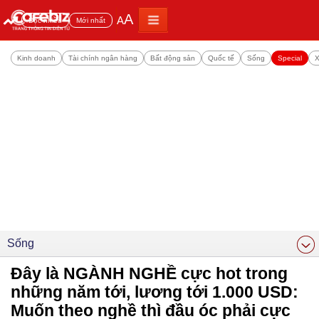
A
A
Đọc nhiều
Mới nhất
Kinh doanh
Tài chính ngân hàng
Bất động sản
Quốc tế
Sống
Special
X
Sống
Đây là NGÀNH NGHỀ cực hot trong
những năm tới, lương tới 1.000 USD:
Muốn theo nghề thì đầu óc phải cực