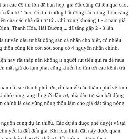
 tại các đô thị lớn đã hạn hẹp, giá đất cũng đã lên quá cao,
à đầu tư. Theo đó, thị trường bất động sản nông thôn càng
yển của các nhà đầu tư tới. Chỉ trong khoảng 1 - 2 năm giá
nh, Thanh Hóa, Hải Dương,... đã tăng gấp 2 - 3 lần.
 tư vấn đầu tư bất động sản cá nhân cho biết, có nhiều
 thôn cũng lên cơn sốt, song có 4 nguyên nhân chính.
iện nay rất thấp nên không ít người rút tiền gửi ra để mua
iền mất giá do lạm phát cũng khiến họ tìm tới các kênh trú
nhanh ở các thành phố lớn, rồi lan về các thành phố vệ tinh
ố nhỏ cũng tăng thì giới đầu cơ, nhà đầu tư, sàn bất động
ận chính là các vùng nông thôn làm cho giá đất tăng nóng
 nguồn cung dự án thiếu. Các dự án được phê duyệt và tại
hủ yếu là đất đấu giá. Khi loại hình đất này được quan
ì cũng kéo theo đất thổ cư, đất ruộng… tăng theo.