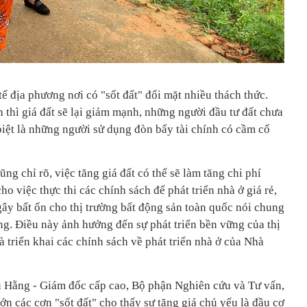
tế địa phương nơi có "sốt đất" đối mặt nhiều thách thức.
n thì giá đất sẽ lại giảm mạnh, những người đầu tư đất chưa
 biệt là những người sử dụng đòn bẩy tài chính có cầm cố
ng chỉ rõ, việc tăng giá đất có thể sẽ làm tăng chi phí
ho việc thực thi các chính sách để phát triển nhà ở giá rẻ,
gây bất ổn cho thị trường bất động sản toàn quốc nói chung
ng. Điều này ảnh hưởng đến sự phát triển bền vững của thị
 triển khai các chính sách về phát triển nhà ở của Nhà
 Hằng - Giám đốc cấp cao, Bộ phận Nghiên cứu và Tư vấn,
lớn các cơn "sốt đất" cho thấy sự tăng giá chủ yếu là đầu cơ