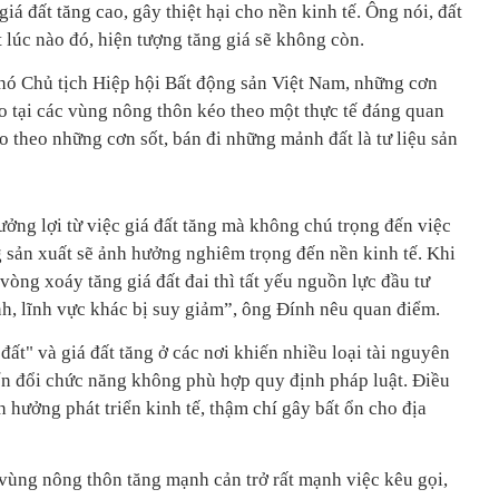
giá đất tăng cao, gây thiệt hại cho nền kinh tế. Ông nói, đất
 lúc nào đó, hiện tượng tăng giá sẽ không còn.
ó Chủ tịch Hiệp hội Bất động sản Việt Nam, những cơn
cao tại các vùng nông thôn kéo theo một thực tế đáng quan
o theo những cơn sốt, bán đi những mảnh đất là tư liệu sản
ưởng lợi từ việc giá đất tăng mà không chú trọng đến việc
ng sản xuất sẽ ảnh hưởng nghiêm trọng đến nền kinh tế. Khi
vòng xoáy tăng giá đất đai thì tất yếu nguồn lực đầu tư
nh, lĩnh vực khác bị suy giảm”, ông Đính nêu quan điểm.
 đất" và giá đất tăng ở các nơi khiến nhiều loại tài nguyên
ển đổi chức năng không phù hợp quy định pháp luật. Điều
h hưởng phát triển kinh tế, thậm chí gây bất ổn cho địa
 vùng nông thôn tăng mạnh cản trở rất mạnh việc kêu gọi,