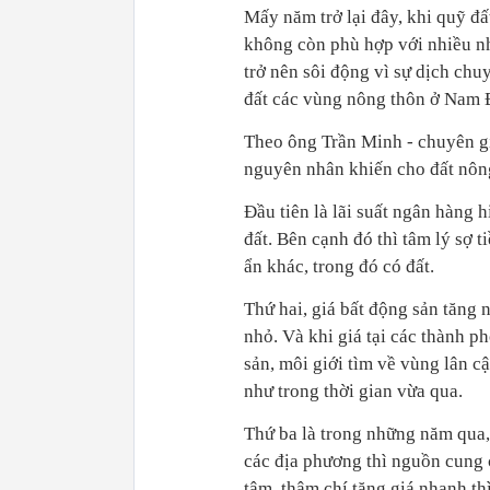
Mấy năm trở lại đây, khi quỹ đất
không còn phù hợp với nhiều nh
trở nên sôi động vì sự dịch chu
đất các vùng nông thôn ở Nam Đị
Theo ông Trần Minh - chuyên gia
nguyên nhân khiến cho đất nông
Đầu tiên là lãi suất ngân hàng h
đất. Bên cạnh đó thì tâm lý sợ t
ẩn khác, trong đó có đất.
Thứ hai, giá bất động sản tăng 
nhỏ. Và khi giá tại các thành ph
sản, môi giới tìm về vùng lân c
như trong thời gian vừa qua.
Thứ ba là trong những năm qua,
các địa phương thì nguồn cung c
tâm, thậm chí tăng giá nhanh th