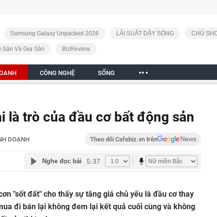
Samsung Galaxy Unpacked 2026
LÃI SUẤT DẬY SÓNG
CHỦ SHO
i Sản Và Gia Sản
BizReview
DOANH
CÔNG NGHỆ
SỐNG
lại là trò của đầu cơ bất động sản
NH DOANH
Theo dõi Cafebiz.vn trên
5:37
Nghe đọc bài
ơn "sốt đất" cho thấy sự tăng giá chủ yếu là đầu cơ thay
 mua đi bán lại không đem lại kết quả cuối cùng và không