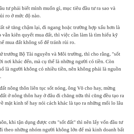
u tư phải biết mình muốn gì, mục tiêu đầu tư ra sao và
ủi ro ở mức độ nào.
đất sẽ tăng chậm lại, đi ngang hoặc trường hợp xấu hơn là
 vẫn kiên quyết mua đất, thì việc cần làm là tìm hiểu kỹ
hế mua đất không sổ để tránh rủi ro.
trưởng Bộ Tài nguyên và Môi trường, thì cho rằng, "sốt
ời nơi khác đến, mà cụ thể là những người có tiền. Còn
số là người không có nhiều tiền, nên không phải là nguồn
.
đất nông thôn liên tục sốt nóng, ông Võ cho hay, mừng
t đất ở nông thôn hay ở đâu đi chăng nữa thì cũng đều tạo ra
 mặt kinh tế hay nói cách khác là tạo ra những mối lo lâu
n, khi tận dụng được cơn "sốt đất" thì nên lấy vốn đầu tư
 đi theo những nhóm người không lớn để mà kinh doanh bất