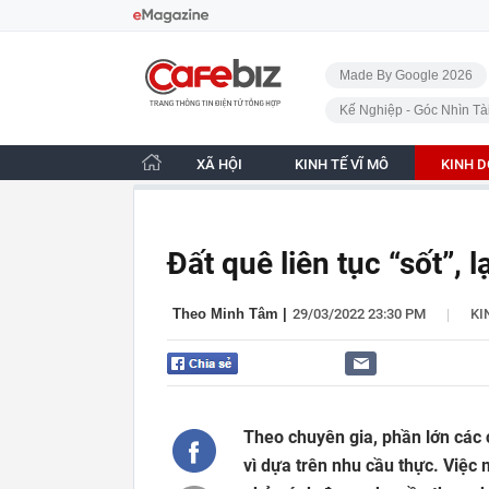
Bỏ qua điều hướng
CafeBiz - Trang chủ
Made By Google 2026
Kế Nghiệp - Góc Nhìn Tà
XÃ HỘI
KINH TẾ VĨ MÔ
KINH 
Đất quê liên tục “sốt”, 
|
Theo Minh Tâm
|
29/03/2022 23:30 PM
KI
Theo chuyên gia, phần lớn các c
vì dựa trên nhu cầu thực. Việc